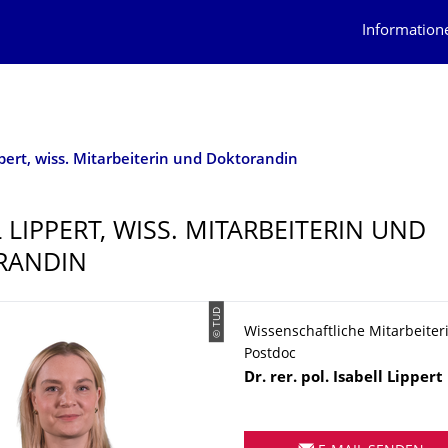
Information
ppert, wiss. Mitarbeiterin und Doktorandin
 LIPPERT, WISS. MITARBEITERIN UND
RANDIN
© TUD
Wissenschaftliche Mitarbeiteri
Postdoc
Name
Dr. rer. pol.
Isabell
Lippert