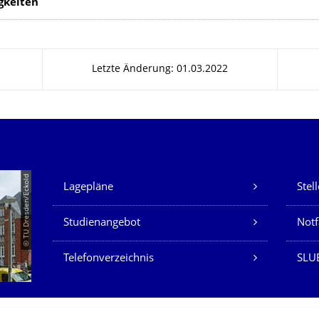
gkeiten
Letzte Änderung: 01.03.2022
Unsere Dienste
© TU Dresden/Eckold
Lagepläne
Stel
Studienangebot
Not
Telefonverzeichnis
SLU