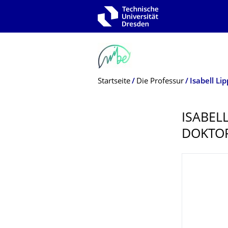
Zur Hauptnavigation springen
Zur Suche springen
Zum Inhalt springen
Breadcrumb-Menü
Startseite
Die Professur
Isabell Li
ISABELL
DOKTO