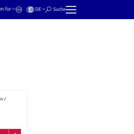
en für
DE
Suche
n /