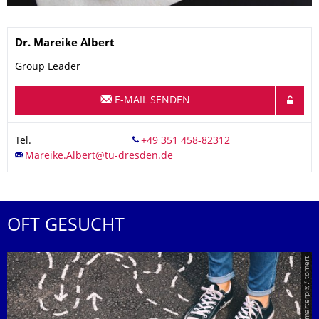
Name
Dr.
Mareike
Albert
Group Leader
E-MAIL SENDEN
Tel.
OFT GESUCHT
© Smarterpix / tomert