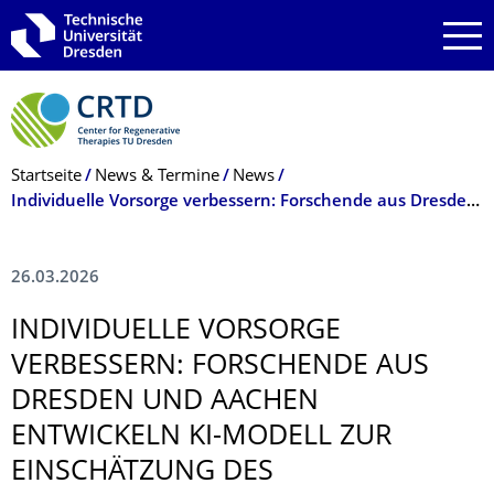
Zur Hauptnavigation springen
Zur Suche springen
Zum Inhalt springen
Breadcrumb-Menü
Startseite
News & Termine
News
Individuelle Vorsorge verbessern: Forschende aus Dresden und Aachen entwickeln KI-Modell zur Einschätzung des Leberkrebsrisikos
26.03.2026
INDIVIDUELLE VORSORGE
VERBESSERN: FORSCHENDE AUS
DRESDEN UND AACHEN
ENTWICKELN KI-MODELL ZUR
EINSCHÄTZUNG DES