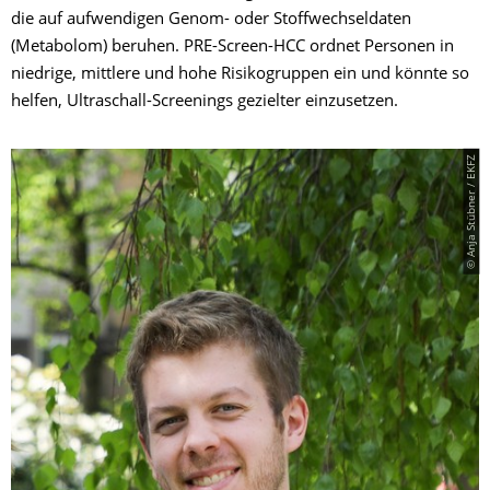
die auf aufwendigen Genom- oder Stoffwechseldaten
(Metabolom) beruhen. PRE-Screen-HCC ordnet Personen in
niedrige, mittlere und hohe Risikogruppen ein und könnte so
helfen, Ultraschall-Screenings gezielter einzusetzen.
© Anja Stübner / EKFZ