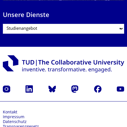
Unsere Dienste
Instagram
LinkedIn
Bluesky
Mastodon
Facebook
Yout
Kontakt
Impressum
Datenschutz
Transparenzgesetz