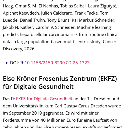
Haag, Omar S. M. El Nahhas, Tobias Seibel, Laura Žigutytė,
Apichat Kaewdech, Julien Calderaro, Frank Tacke, Tom
Luedde, Daniel Truhn, Tony Bruns, Kai Markus Schneider,
Jakob N. Kather, Carolin V. Schneider: Machine learning
predicts hepatocellular carcinoma risk from routine clinical
data: a large population-based multi-centric study; Cancer
Discovery, 2026.
DOI:
10.1158/2159-8290.CD-25-1323
Else Kröner Fresenius Zentrum (EKFZ)
für Digitale Gesundheit
Das
EKFZ für Digitale Gesundheit
an der TU Dresden und
dem Universitätsklinikum Carl Gustav Carus Dresden wurde
im September 2019 gegründet. Es wird mit einer
Fördersumme von 40 Millionen Euro für eine Laufzeit von
zehn Jahren von der Else Kröner-Fresenius-Stiftung gefördert.