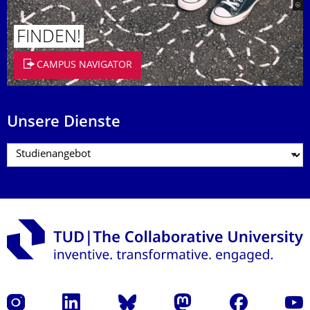
FINDEN!
CAMPUS NAVIGATOR
Unsere Dienste
Instagram
LinkedIn
Bluesky
Mastodon
Facebook
Yout