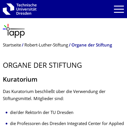
Zur Hauptnavigation springen
Zur Suche springen
Zum Inhalt springen
Breadcrumb-Menü
Startseite
Robert-Luther-Stiftung
Organe der Stiftung
ORGANE DER STIFTUNG
Kuratorium
Das Kuratorium beschließt über die Verwendung der
Stiftungsmittel. Mitglieder sind:
die/der RektorIn der TU Dresden
die Professoren des Dresden Integrated Center for Applied