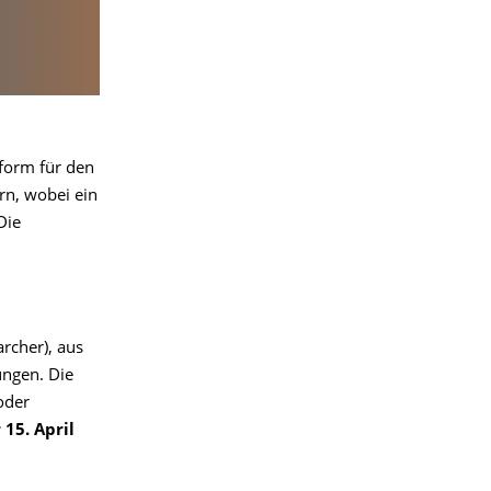
ttform für den
rn, wobei ein
Die
rcher), aus
ungen. Die
oder
 15. April