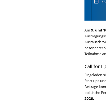
Am
9. und 
Austragungs
Austausch zw
besonderer S
Teilnahme an 
Call for L
Eingeladen si
Start-ups und
Beiträge könn
politische P
2026.