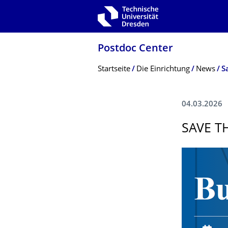
Zur Hauptnavigation springen
Zur Suche springen
Zum Inhalt springen
Postdoc Center
Breadcrumb-Menü
Startseite
Die Einrichtung
News
S
04.03.2026
SAVE T