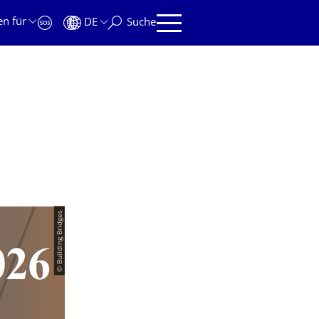
en für
DE
Suche
© Building Bridges