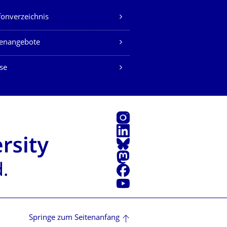
fonverzeichnis
lenangebote
se
Instagram
LinkedIn
Bluesky
Mastodon
Facebook
Youtube
Springe zum Seitenanfang