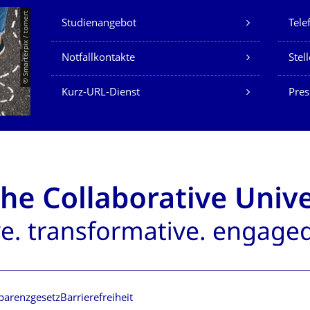
Unsere Dienste
© Smarterpix / tomert
Studienangebot
Tele
Notfallkontakte
Stel
Kurz-URL-Dienst
Pres
parenzgesetz
Barrierefreiheit