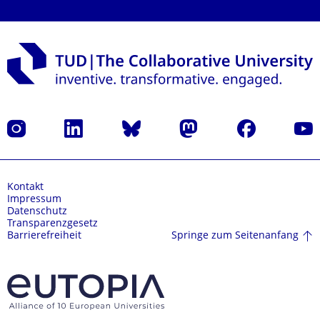
Instagram
LinkedIn
Bluesky
Mastodon
Facebook
Yout
Kontakt
Impressum
Datenschutz
Transparenzgesetz
Springe zum Seitenanfang
Barrierefreiheit