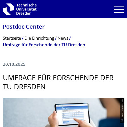
Zur Hauptnavigation springen
Zur Suche springen
Zum Inhalt springen
Postdoc Center
Breadcrumb-Menü
Startseite
Die Einrichtung
News
Umfrage für Forschende der TU Dresden
20.10.2025
UMFRAGE FÜR FORSCHENDE DER
TU DRESDEN
© panthermedia