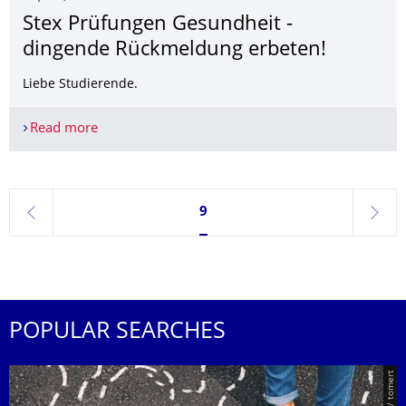
Stex Prüfungen Gesundheit -
dingende Rückmeldung erbeten!
Liebe Studierende.
Read more
Stex Prüfungen Gesundheit - dingende Rückmeld
Currently on page 9
9
previous
next
POPULAR SEARCHES