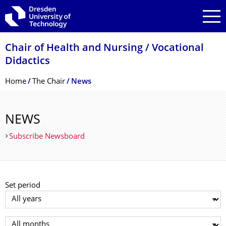
Skip to main navigation
Skip to search
Skip to content
Chair of Health and Nursing / Vocational
Didactics
Breadcrumb Menu
Home
The Chair
News
NEWS
Subscribe Newsboard
Set period
Select year
Select month