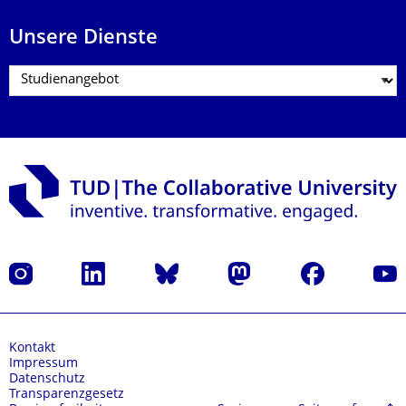
Unsere Dienste
Instagram
LinkedIn
Bluesky
Mastodon
Facebook
Yout
Kontakt
Impressum
Datenschutz
Transparenzgesetz