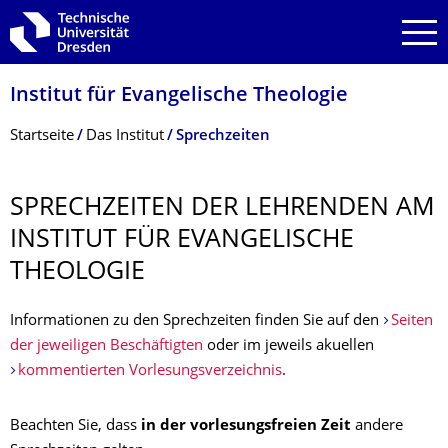
Zur Hauptnavigation springen
Zur Suche springen
Zum Inhalt springen
Institut für Evangelische Theologie
Breadcrumb-Menü
Startseite
Das Institut
Sprechzeiten
SPRECHZEITEN DER LEHRENDEN AM
INSTITUT FÜR EVANGELISCHE
THEOLOGIE
Informationen zu den Sprechzeiten finden Sie auf den
Seiten
der jeweiligen Beschäftigten
oder im jeweils akuellen
kommentierten Vorlesungsverzeichnis
.
Beachten Sie, dass
in der vorlesungsfreien Zeit
andere