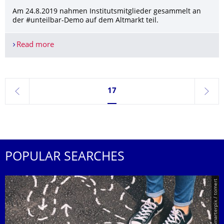
Am 24.8.2019 nahmen Institutsmitglieder gesammelt an
der #unteilbar-Demo auf dem Altmarkt teil.
Read more
#unteilbar-Demo Teilnahme
Currently on page 17
17
previous
next
POPULAR SEARCHES
© Smarterpix / tomert