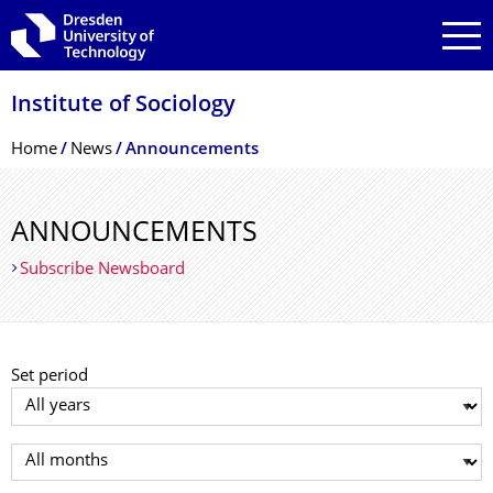
Skip to main navigation
Skip to search
Skip to content
Institute of Sociology
Breadcrumb Menu
Home
News
Announcements
ANNOUNCEMENTS
Subscribe Newsboard
Set period
Select year
Select month