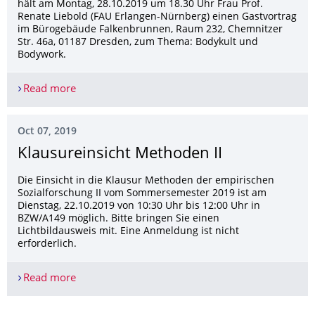
hält am Montag, 28.10.2019 um 18.30 Uhr Frau Prof.
Renate Liebold (FAU Erlangen-Nürnberg) einen Gastvortrag
im Bürogebäude Falkenbrunnen, Raum 232, Chemnitzer
Str. 46a, 01187 Dresden, zum Thema: Bodykult und
Bodywork.
Read more
Institutskolloquium: Bodykult und Bodywork
Oct 07, 2019
Klausureinsicht Methoden II
Die Einsicht in die Klausur Methoden der empirischen
Sozialforschung II vom Sommersemester 2019 ist am
Dienstag, 22.10.2019 von 10:30 Uhr bis 12:00 Uhr in
BZW/A149 möglich. Bitte bringen Sie einen
Lichtbildausweis mit. Eine Anmeldung ist nicht
erforderlich.
Read more
Klausureinsicht Methoden II