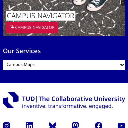
CAMPUS NAVIGATOR
CAMPUS NAVIGATOR
Our Services
Instagram
LinkedIn
Bluesky
Mastodon
Facebook
YouT