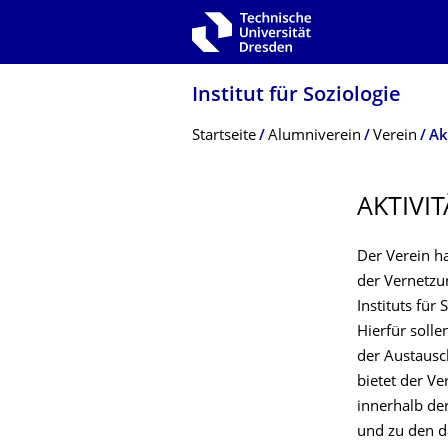
Zur Hauptnavigation springen
Zur Suche springen
Zum Inhalt springen
Institut für Soziologie
Breadcrumb-Menü
Startseite
Alumniverein
Verein
Ak
AKTIVI
Der Verein h
der Vernetzu
Instituts für
Hierfür soll
der Austausc
bietet der Ve
innerhalb de
und zu den da