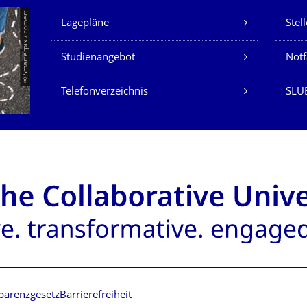
Unsere Dienste
© Smarterpix / tomert
Lagepläne
Stel
Studienangebot
Not
Telefonverzeichnis
SLUB
parenzgesetz
Barrierefreiheit