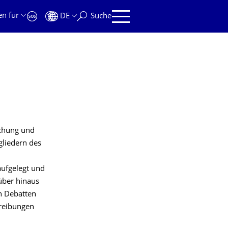
en für
DE
Suche
schung und
gliedern des
ufgelegt und
über hinaus
n Debatten
hreibungen