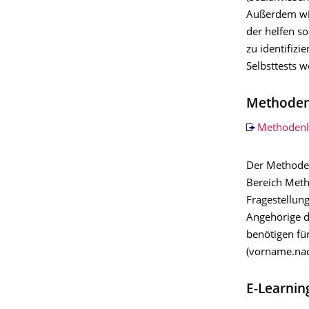
Außerdem wir
der helfen s
zu identifizi
Selbsttests 
Methoden
Methodenl
Der Methoden
Bereich Meth
Fragestellun
Angehörige d
benötigen fü
(vorname.nac
E-Learnin