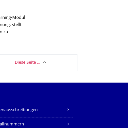
earning-Modul
ung, stellt
n zu
Diese Seite …
lenausschreibungen
fallnummern