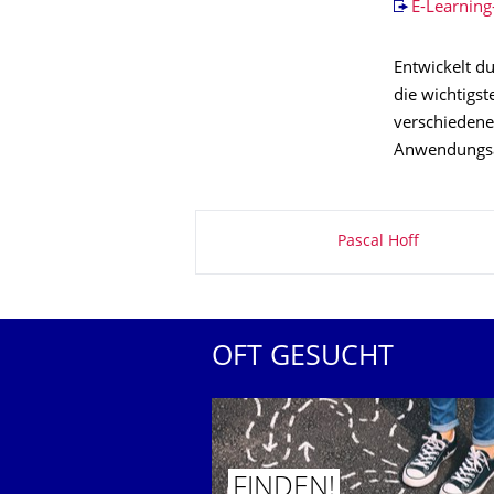
E-Learning
Entwickelt d
die wichtigs
verschiedene
Anwendungsa
Zu dieser Seite
Pascal Hoff
OFT GESUCHT
FINDEN!