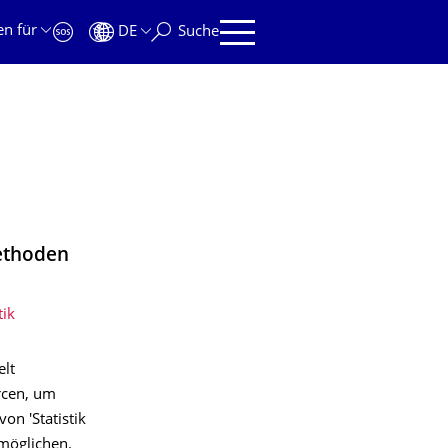
en für
DE
Suche
Methoden
tik
elt
rcen, um
on 'Statistik
rmöglichen.