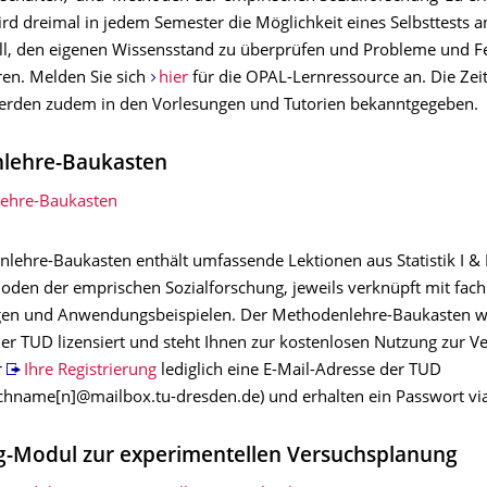
d dreimal in jedem Semester die Möglichkeit eines Selbsttests 
oll, den eigenen Wissensstand zu überprüfen und Probleme und F
eren. Melden Sie sich
hier
für die OPAL-Lernressource an. Die Zei
werden zudem in den Vorlesungen und Tutorien bekanntgegeben.
lehre-Baukasten
ehre-Baukasten
lehre-Baukasten enthält umfassende Lektionen aus Statistik I & 
oden der emprischen Sozialforschung, jeweils verknüpft mit fach
gen und Anwendungsbeispielen. Der Methodenlehre-Baukasten w
er TUD lizensiert und steht Ihnen zur kostenlosen Nutzung zur Ve
r
Ihre Registrierung
lediglich eine E-Mail-Adresse der TUD
hname[n]@mailbox.tu-dresden.de) und erhalten ein Passwort vi
g-Modul zur experimentellen Versuchsplanung