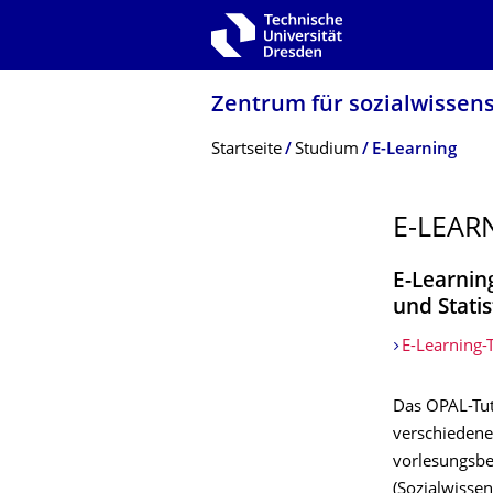
Zur Hauptnavigation springen
Zur Suche springen
Zum Inhalt springen
Zentrum für sozialwissen­
Breadcrumb-Menü
Startseite
Studium
E-Learning
E-LEAR
E-Learnin
und Statis
E-Learning-
Das OPAL-Tut
verschiedene
vorlesungsbeg
(Sozialwisse