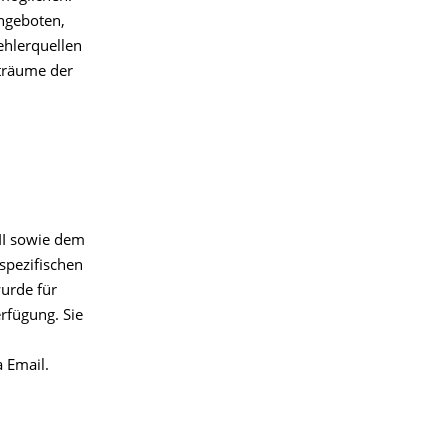
angeboten,
ehlerquellen
träume der
II sowie dem
spezifischen
urde für
rfügung. Sie
a Email.