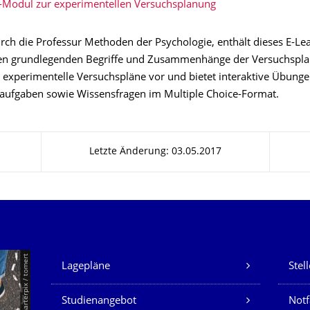
-Modul zur experimentellen Versuchsplanung
urch die Professur Methoden der Psychologie, enthält dieses E-L
ten grundlegenden Begriffe und Zusammenhänge der Versuchsplan
 experimentelle Versuchspläne vor und bietet interaktive Übunge
ufgaben sowie Wissensfragen im Multiple Choice-Format.
Letzte Änderung: 03.05.2017
Unsere Dienste
© Smarterpix / tomert
Lagepläne
Stel
Studienangebot
Not