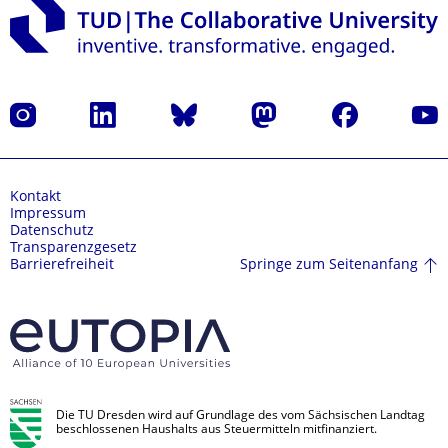
Instagram
LinkedIn
Bluesky
Mastodon
Facebook
Yout
Kontakt
Impressum
Datenschutz
Transparenzgesetz
Springe zum Seitenanfang
Barrierefreiheit
Die TU Dresden wird auf Grundlage des vom Sächsischen Landtag
beschlossenen Haushalts aus Steuermitteln mitfinanziert.