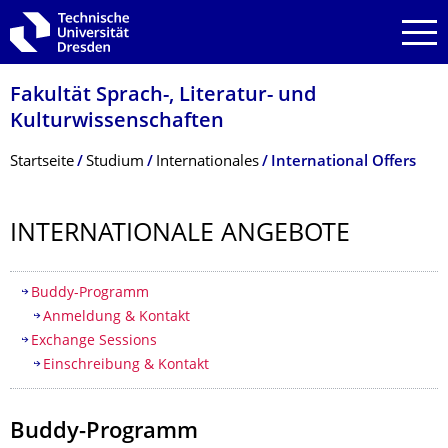
Zur Hauptnavigation springen
Zur Suche springen
Zum Inhalt springen
Fakultät Sprach-, Literatur- und
Kulturwissenschaf­ten
Breadcrumb-Menü
Startseite
Studium
Internationales
International Offers
INTERNATIONALE ANGEBOTE
Inhaltsverzeichnis
Buddy-Programm
Anmeldung & Kontakt
Exchange Sessions
Einschreibung & Kontakt
Buddy-Programm