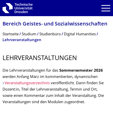
Zur Hauptnavigation springen
Zur Suche springen
Zum Inhalt springen
Bereich Geistes- und Sozialwissenschaf­ten
Breadcrumb-Menü
Startseite
Studium
Studienbüro
Digital Humanities
Lehrveranstaltungen
LEHRVERANSTAL­TUNGEN
Die Lehrveranstaltungen für das
Sommersemester 2026
werden Anfang März im kommentierten, dynamischen
Veranstaltungsverzeichnis
veröffentlicht. Darin finden Sie
Dozent:in, Titel der Lehrveranstaltung, Termin und Ort,
sowie einen Kommentar zum Inhalt der Veranstaltung. Die
Veranstaltungen sind den Modulen zugeordnet.