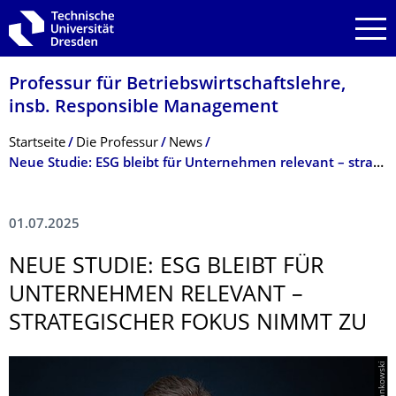
Zur Hauptnavigation springen
Zur Suche springen
Zum Inhalt springen
Professur für Betriebswirt­schaftslehre,
insb. Responsible Management
Breadcrumb-Menü
Startseite
Die Professur
News
Neue Studie: ESG bleibt für Unternehmen relevant – strategischer Fokus nimmt zu
01.07.2025
NEUE STUDIE: ESG BLEIBT FÜR
UNTERNEHMEN RELEVANT –
STRATEGISCHER FOKUS NIMMT ZU