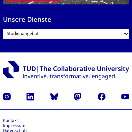
Unsere Dienste
Instagram
LinkedIn
Bluesky
Mastodon
Facebook
Yout
Kontakt
Impressum
Datenschutz