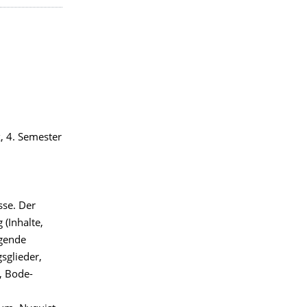
, 4. Semester
sse. Der
(Inhalte,
egende
sglieder,
, Bode-