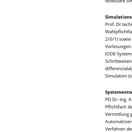
Modulare Simu
Simulations
Prof. Dr.tech
Wahlpflichtf
2/0/1) sowie
Vorlesungen:
(ODE-Systeme)
Schrittweite
differenzial
Simulation (s
Systementw
PD Dr.-Ing. A
Pflichtfach d
Vermittlung 
Automatisie
Verfahren der