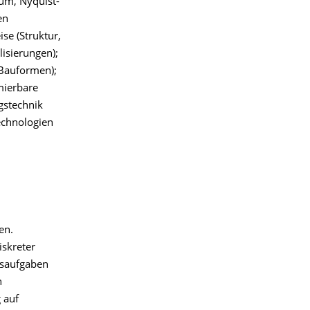
ium, Nyquist-
en
se (Struktur,
isierungen);
, Bauformen);
mierbare
gstechnik
echnologien
en.
iskreter
gsaufgaben
n
 auf