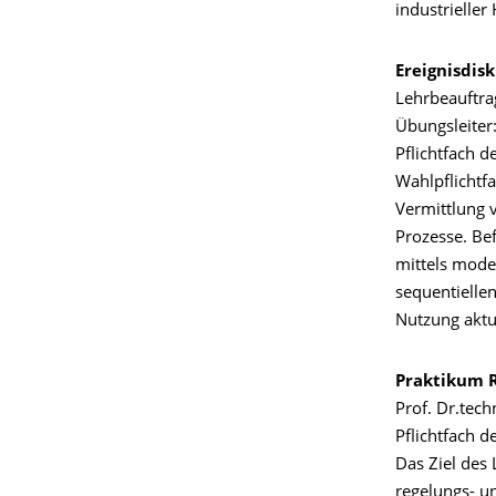
industrielle
Ereignisdisk
Lehrbeauftrag
Übungsleiter:
Pflichtfach d
Wahlpflichtfa
Vermittlung 
Prozesse. Be
mittels mode
sequentielle
Nutzung aktu
Praktikum 
Prof. Dr.tech
Pflichtfach d
Das Ziel des
regelungs- u