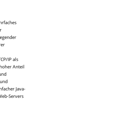
hrfaches
r
legender
rer
CP/IP als
hoher Anteil
 und
 und
facher Java-
Web-Servers