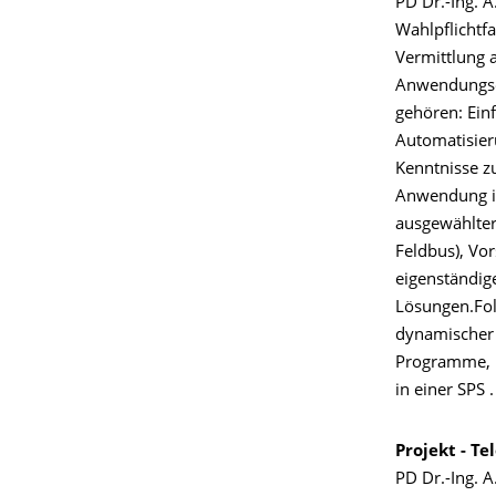
PD Dr.-Ing. A
Wahlpflichtfa
Vermittlung 
Anwendungsei
gehören: Ein
Automatisier
Kenntnisse z
Anwendung in
ausgewählter 
Feldbus), Vo
eigenständig
Lösungen.Fol
dynamischer 
Programme, E
in einer SPS .
Projekt - T
PD Dr.-Ing. A