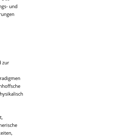
ngs- und
erungen
d zur
aradigmen
chhoffsche
hysikalisch
t,
merische
eiten,