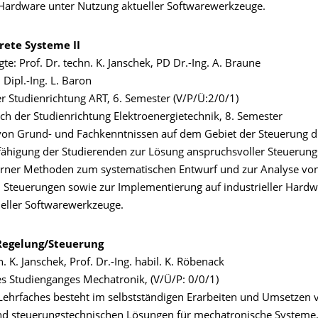
r Hardware unter Nutzung aktueller Softwarewerkzeuge.
rete Systeme II
te: Prof. Dr. techn. K. Janschek, PD Dr.-Ing. A. Braune
 Dipl.-Ing. L. Baron
er Studienrichtung ART, 6. Semester (V/P/Ü:2/0/1)
ch der Studienrichtung Elektroenergietechnik, 8. Semester
von Grund- und Fachkenntnissen auf dem Gebiet der Steuerung d
fähigung der Studierenden zur Lösung anspruchsvoller Steuerun
rner Methoden zum systematischen Entwurf und zur Analyse vo
n Steuerungen sowie zur Implementierung auf industrieller Hardw
eller Softwarewerkzeuge.
Regelung/Steuerung
n. K. Janschek, Prof. Dr.-Ing. habil. K. Röbenack
es Studienganges Mechatronik, (V/Ü/P: 0/0/1)
 Lehrfaches besteht im selbstständigen Erarbeiten und Umsetzen 
nd steuerungstechnischen Lösungen für mechatronische Systeme