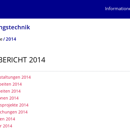
Information
ngs­technik
te
2014
BERICHT 2014
erzeichnis
staltungen 2014
beiten 2014
eiten 2014
ionen 2014
sprojekte 2014
lichungen 2014
ien 2014
er 2014