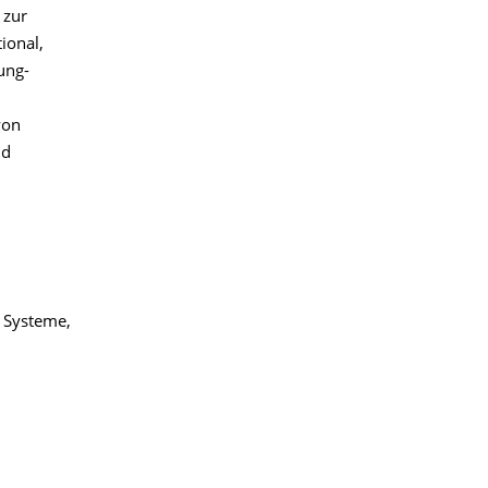
 zur
ional,
rung-
von
nd
e Systeme,