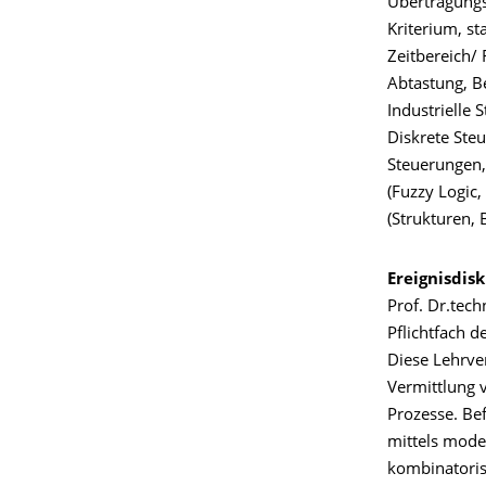
Übertragungsg
Kriterium, s
Zeitbereich/ 
Abtastung, Be
Industrielle 
Diskrete Ste
Steuerungen,
(Fuzzy Logic
(Strukturen,
Ereignisdis
Prof. Dr.tech
Pflichtfach d
Diese Lehrve
Vermittlung 
Prozesse. Be
mittels mode
kombinatoris