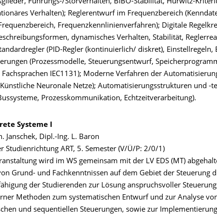
lieder, Führungs-/Störverhalten, BIBO-Stabilität, Hurwitz-Kriter
tationäres Verhalten); Reglerentwurf im Frequenzbereich (Kenndat
Frequenzbereich, Frequenzkennlinienverfahren); Digitale Regelkrei
schreibungsformen, dynamisches Verhalten, Stabilität, Reglerreal
Standardregler (PID-Regler (kontinuierlich/ diskret), Einstellregeln
uerungen (Prozessmodelle, Steuerungsentwurf, Speicherprogram
 Fachsprachen IEC1131); Moderne Verfahren der Automatisierun
, Künstliche Neuronale Netze); Automatisierungsstrukturen und -t
 Bussysteme, Prozesskommunikation, Echtzeitverarbeitung).
krete Systeme I
n. Janschek, Dipl.-Ing. L. Baron
er Studienrichtung ART, 5. Semester (V/Ü/P: 2/0/1)
ranstaltung wird im WS gemeinsam mit der LV EDS (MT) abgehalt
von Grund- und Fachkenntnissen auf dem Gebiet der Steuerung d
fähigung der Studierenden zur Lösung anspruchsvoller Steuerun
rner Methoden zum systematischen Entwurf und zur Analyse vo
chen und sequentiellen Steuerungen, sowie zur Implementierung