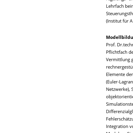
Lehrfach bein
Steuerungsth
(Institut für
Modellbild
Prof. Dr.tech
Pflichtfach d
Vermittlung 
rechnergestü
Elemente der
(Euler-Lagra
Netzwerke), 
objektorient
Simulationst
Differenzialg
Fehlerschätz
Integration v