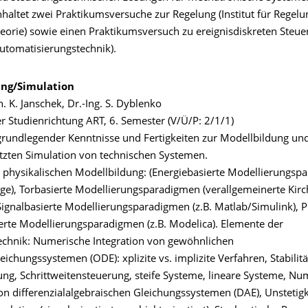
haltet zwei Praktikumsversuche zur Regelung (Institut für Regelu
eorie) sowie einen Praktikumsversuch zu ereignisdiskreten Steu
 Automatisierungstechnik).
ung/Simulation
n. K. Janschek, Dr.-Ing. S. Dyblenko
er Studienrichtung ART, 6. Semester (V/Ü/P: 2/1/1)
grundlegender Kenntnisse und Fertigkeiten zur Modellbildung un
tzten Simulation von technischen Systemen.
 physikalischen Modellbildung: (Energiebasierte Modellierungsp
nge), Torbasierte Modellierungsparadigmen (verallgemeinerte Kir
Signalbasierte Modellierungsparadigmen (z.B. Matlab/Simulink), P
ierte Modellierungsparadigmen (z.B. Modelica). Elemente der
echnik: Numerische Integration von gewöhnlichen
leichungssystemen (ODE): xplizite vs. implizite Verfahren, Stabilitä
ung, Schrittweitensteuerung, steife Systeme, lineare Systeme, Nu
on differenzialalgebraischen Gleichungssystemen (DAE), Unstetigk