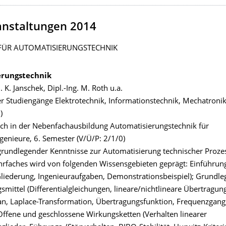
anstaltungen 2014
FÜR AUTOMATISIERUNGSTECHNIK
erungstechnik
. K. Janschek, Dipl.-Ing. M. Roth u.a.
er Studiengänge Elektrotechnik, Informationstechnik, Mechatronik
)
ach in der Nebenfachausbildung Automatisierungstechnik für
genieure, 6. Semester (V/Ü/P: 2/1/0)
grundlegender Kenntnisse zur Automatisierung technischer Proze
hrfaches wird von folgenden Wissensgebieten geprägt: Einführung 
Gliederung, Ingenieuraufgaben, Demonstrationsbeispiel); Grundl
mittel (Differentialgleichungen, lineare/nichtlineare Übertragung
lan, Laplace-Transformation, Übertragungsfunktion, Frequenzgang
ffene und geschlossene Wirkungsketten (Verhalten linearer