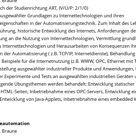
. Braune
ch der Studienrichtung ART, (V/Ü/P: 2/1/0)
ausgewählter Grundlagen zu Internettechnologien und ihren
genschaften in der Automatisierungstechnik. Zum Inhalt des Le
führung, historische Entwicklung des Internets, Anforderungen de
ung an die Nutzung von Internettechnologien, Vermittlung grund
u Internettechnologien und Herausarbeiten von Konsequenzen ih
 der Automatisierung ( z.B. TCP/IP, Internetdienste), Behandlung
Beispiele für die Internetnutzung (z.B. WWW, OPC, Ethernet mit T
rstellung ausgewählter industrieller Produkte und Anwendungen, 
er Experimente und Tests an ausgewählten industriellen Geräten
gende Übungsthemen werden behandelt: Entwicklung statischer
HTML-Seiten, Inbetriebnahme eines OPC-Servers, Entwicklung ein
ntwicklung von Java-Applets, Inbetriebnahme eines embedded 
eleautomation
. Braune