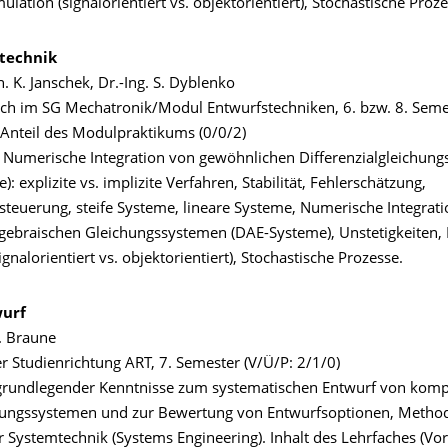
lation (signalorientiert vs. objektorientiert), Stochastische Proze
technik
n. K. Janschek, Dr.-Ing. S. Dyblenko
ach im SG Mechatronik/Modul Entwurfstechniken, 6. bzw. 8. Sem
 Anteil des Modulpraktikums (0/0/2)
 Numerische Integration von gewöhnlichen Differenzialgleichun
: explizite vs. implizite Verfahren, Stabilität, Fehlerschätzung,
nsteuerung, steife Systeme, lineare Systeme, Numerische Integrat
algebraischen Gleichungssystemen (DAE-Systeme), Unstetigkeiten
ignalorientiert vs. objektorientiert), Stochastische Prozesse.
urf
. Braune
er Studienrichtung ART, 7. Semester (V/Ü/P: 2/1/0)
grundlegender Kenntnisse zum systematischen Entwurf von kom
rungssystemen und zur Bewertung von Entwurfsoptionen, Metho
 Systemtechnik (Systems Engineering). Inhalt des Lehrfaches (Vor