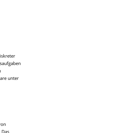
iskreter
gsaufgaben
n
are unter
von
. Das