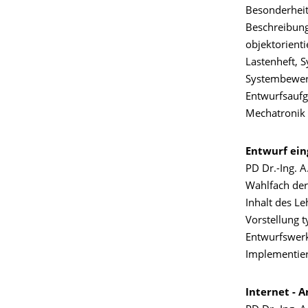
Besonderheit
Beschreibung
objektorienti
Lastenheft, 
Systembewert
Entwurfsaufg
Mechatronik 
Entwurf ein
PD Dr.-Ing. A
Wahlfach der
Inhalt des L
Vorstellung t
Entwurfswerk
Implementier
Internet - 