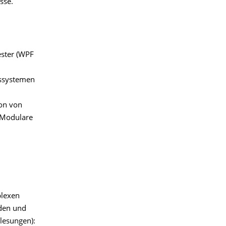
sse.
ester (WPF
gssystemen
ion von
, Modulare
plexen
den und
lesungen):