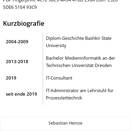
PGP Fingerprint: 4C1E 98C9 4A94 470D E36A E667 E520
5DE6 51E4 93C9
Kurzbiografie
Diplom Geschichte Bashkir State
2004-2009
University
Bachelor Medieninformatik an der
2013-2018
Technischen Universität Dresden
2019
IT-Consultant
IT-Administrator am Lehrstuhl für
seit ende 2019
Prozessleittechnik
Zu dieser Seite
Sebastian Heinze