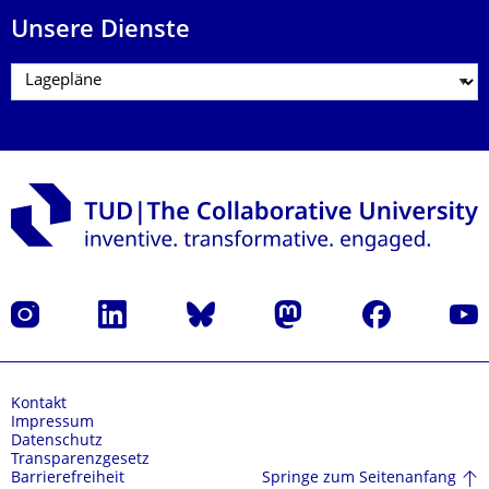
Unsere Dienste
Instagram
LinkedIn
Bluesky
Mastodon
Facebook
Yout
Kontakt
Impressum
Datenschutz
Transparenzgesetz
Springe zum Seitenanfang
Barrierefreiheit