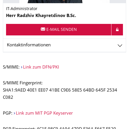
IT-Administrator
Name
Herr
Radzhiv
Khayretdinov
B.Sc.
E-MAIL SENDEN
Kontaktinformationen
S/MIME:
Link zum DFN/PKI
S/MIME Fingerprint:
SHA1:9AED 40E1 EE07 41BE C9E6 58E5 64BD 645F 2534
C082
PGP:
Link zum MIT PGP Keyserver