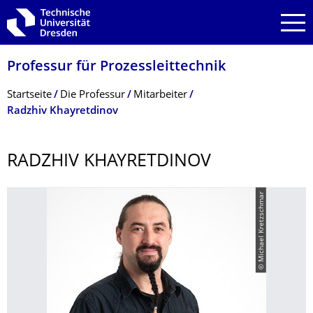
Zur Hauptnavigation springen
Zur Suche springen
Zum Inhalt springen
Professur für Prozessleittechnik
Breadcrumb-Menü
Startseite
Die Professur
Mitarbeiter
Radzhiv Khayretdinov
RADZHIV KHAYRETDINOV
© Michael Kretzschmar