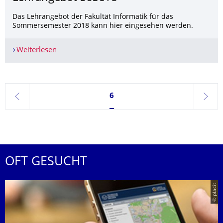
Das Lehrangebot der Fakultät Informatik für das
Sommersemester 2018 kann hier eingesehen werden.
Weiterlesen
Lehrangebot SoSe18
Seite 6, aktuell ausgewählt
6
zurück
weite
OFT GESUCHT
© placit