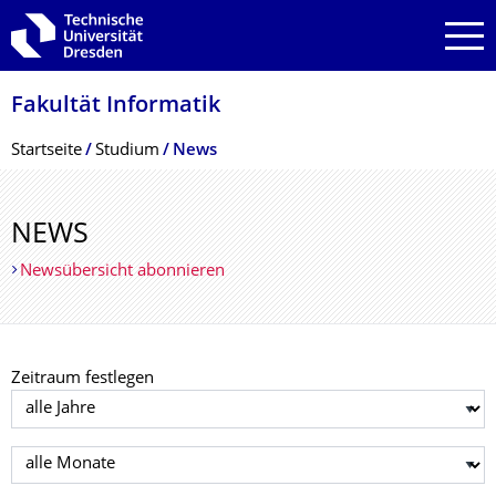
Zur Hauptnavigation springen
Zur Suche springen
Zum Inhalt springen
Fakultät Informatik
Breadcrumb-Menü
Startseite
Studium
News
NEWS
Newsübersicht abonnieren
Zeitraum festlegen
Jahr auswählen
Monat auswählen