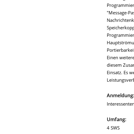
Programmieru
"Message-Pas
Nachrichtenk
Speicherkopp
Programmier
Hauptströmun
Portierbarke
Einen weiter
diesem Zusa
Einsatz. Es 
Leistungsver
Anmeldung
Interessenten
Umfang:
4 SWS