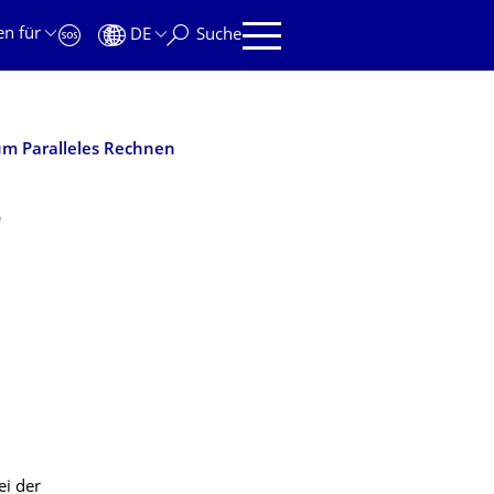
en für
DE
Suche
m Paralleles Rechnen
"
ei der