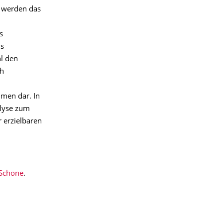
 werden das
s
ls
l den
ch
mmen dar. In
lyse zum
 erzielbaren
 Schöne
.