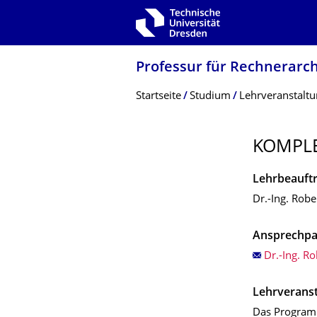
Zur Hauptnavigation springen
Zur Suche springen
Zum Inhalt springen
Professur für Rechnerarch
Breadcrumb-Menü
Startseite
Studium
Lehrveranstalt
KOMPLE
Lehrbeauftr
Dr.-Ing. Rob
Ansprechpa
Dr.-Ing. R
Lehrverans
Das Programm