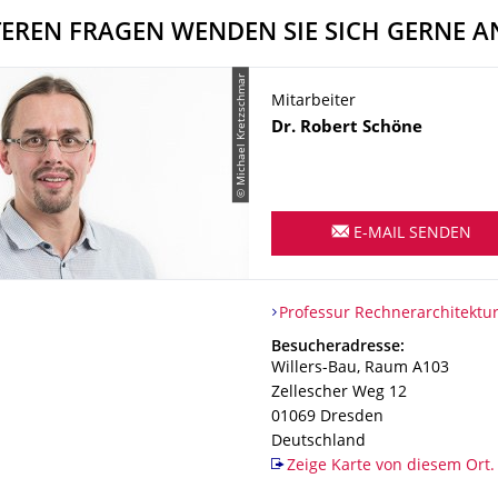
TEREN FRAGEN WENDEN SIE SICH GERNE A
© Michael Kretzschmar
Mitarbeiter
Name
Dr.
Robert
Schöne
E-MAIL SENDEN
Organisationsname
Professur Rechnerarchitektur
Professur Rechnerarchitektu
Adresse
Besucheradresse:
Willers-Bau, Raum A103
Zellescher Weg 12
01069
Dresden
Deutschland
Zeige Karte von diesem Ort.