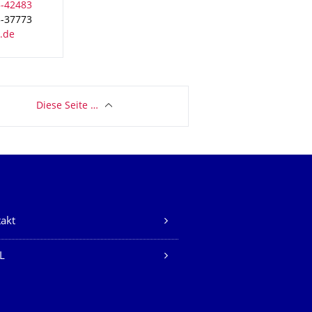
3-37773
Diese Seite …
akt
L