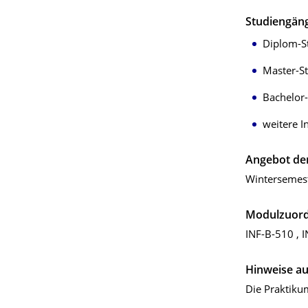
Studiengän
Diplom-S
Master-S
Bachelor
weitere I
Angebot der
Wintersemes
Modulzuor
INF-B-510 , I
Hinweise au
Die Praktik