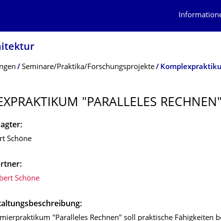
Information
itektur
ungen
Seminare/Praktika/Forschungsprojekte
Komplexpraktiku
XPRAKTI­KUM "PARALLELES RECHNEN
agter:
ert Schöne
rtner:
obert Schöne
taltungsbeschreibung:
ierpraktikum "Paralleles Rechnen" soll praktische Fähigkeiten b