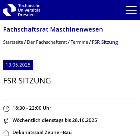
Zur Hauptnavigation springen
Zur Suche springen
Zum Inhalt springen
Fachschaftsrat Maschinenwesen
Breadcrumb-Menü
Startseite
Der Fachschaftsrat
Termine
FSR Sitzung
13.05.2025
FSR SITZUNG
Zeit
18:30 - 22:00
Uhr
Dieser Termin wiederholt sich
Wöchentlich dienstags
bis 28.10.2025
Ort
Dekanatssaal Zeuner-Bau