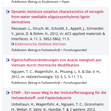
Publikation: Beitrag zu Konferenzen > Paper
Dynamic moisture sorption characteristics of xerogels
from water swellable oligo(oxyethylene) lignin
derivatives
Passauer, L., Struch, M., Schuldt, S., Appelt, J., Schneider,
Y., Jaros, D. & Rohm, H.
,
2012
,
in: ACS applied materials &
interfaces
.
4
,
11
,
S. 5852-5862
,
11 S.
Elektronische (Volltext-)Version
Publikation: Beitrag in Fachzeitschrift > Forschungsartikel
Eigenschaftsveränderungen von Acacia mangium aus
Vietnam durch thermische Modifikation
Nguyen, T. C., Wagenführ, A., Phuong, L. X. & Dai, V. H.
,
2012
,
in: Holztechnologie
.
53
,
5
,
S. 5-11
,
7 S.
Publikation: Beitrag in Fachzeitschrift > Forschungsartikel
ETMP – Ein neuer Weg in der Holzstofferzeugung für die
Holzwerkstoff- und Papierindustrie
Unbehaun, H., Wagenführ, A., Nguyen, T. C., Grossmann,
H., Weber, P., Zelm, R., Handke, T. & 2 weitere
,
2012
,