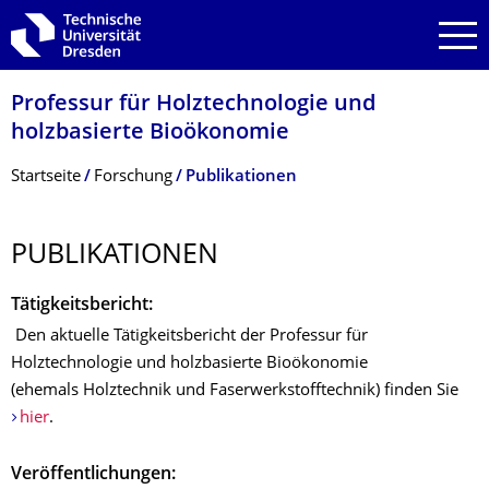
Zur Hauptnavigation springen
Zur Suche springen
Zum Inhalt springen
Professur für Holztechnologie und
holzbasierte Bioökonomie
Breadcrumb-Menü
Startseite
Forschung
Publikationen
PUBLIKATIONEN
Tätigkeitsbericht:
Den aktuelle Tätigkeitsbericht der Professur für
Holztechnologie und holzbasierte Bioökonomie
(ehemals Holztechnik und Faserwerkstofftechnik) finden Sie
hier
.
Veröffentlichungen: