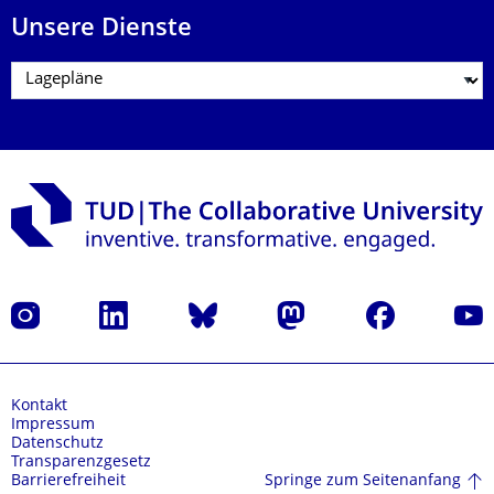
Unsere Dienste
Instagram
LinkedIn
Bluesky
Mastodon
Facebook
Yout
Kontakt
Impressum
Datenschutz
Transparenzgesetz
Springe zum Seitenanfang
Barrierefreiheit