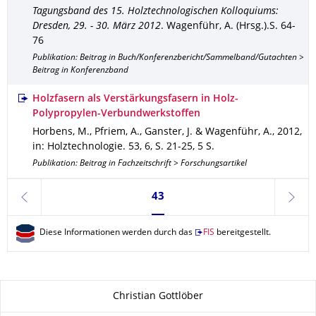
Tagungsband des 15. Holztechnologischen Kolloquiums:
Dresden, 29. - 30. März 2012
.
Wagenführ, A. (Hrsg.).
S. 64-
76
Publikation: Beitrag in Buch/Konferenzbericht/Sammelband/Gutachten >
Beitrag in Konferenzband
Holzfasern als Verstärkungsfasern in Holz-
Polypropylen-Verbundwerkstoffen
Horbens, M., Pfriem, A., Ganster, J. & Wagenführ, A.
,
2012
,
in: Holztechnologie
.
53
,
6
,
S. 21-25
,
5 S.
Publikation: Beitrag in Fachzeitschrift > Forschungsartikel
Seite 43, aktuell ausgewählt
43
zurück
weite
Diese Informationen werden durch das
FIS
bereitgestellt.
Zu dieser Seite
Christian Gottlöber