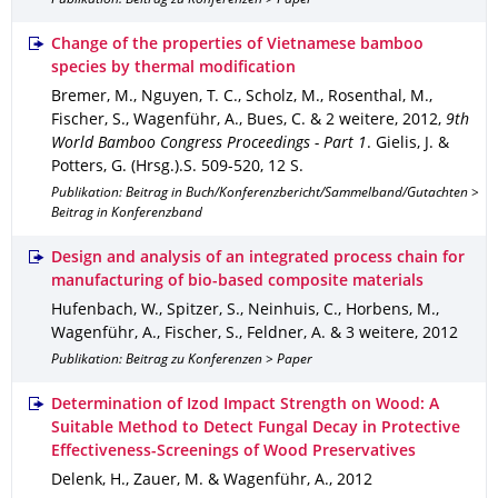
Publikation: Beitrag zu Konferenzen > Paper
Change of the properties of Vietnamese bamboo
species by thermal modification
Bremer, M., Nguyen, T. C., Scholz, M., Rosenthal, M.,
Fischer, S., Wagenführ, A., Bues, C. & 2 weitere
,
2012
,
9th
World Bamboo Congress Proceedings - Part 1
.
Gielis, J. &
Potters, G. (Hrsg.).
S. 509-520
,
12 S.
Publikation: Beitrag in Buch/Konferenzbericht/Sammelband/Gutachten >
Beitrag in Konferenzband
Design and analysis of an integrated process chain for
manufacturing of bio-based composite materials
Hufenbach, W., Spitzer, S., Neinhuis, C., Horbens, M.,
Wagenführ, A., Fischer, S., Feldner, A. & 3 weitere
,
2012
Publikation: Beitrag zu Konferenzen > Paper
Determination of Izod Impact Strength on Wood: A
Suitable Method to Detect Fungal Decay in Protective
Effectiveness-Screenings of Wood Preservatives
Delenk, H., Zauer, M. & Wagenführ, A.
,
2012