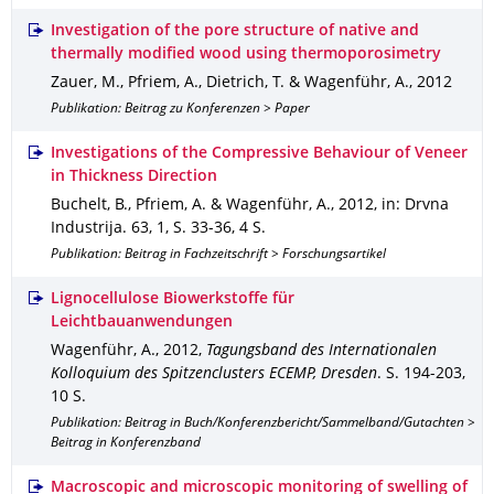
Investigation of the pore structure of native and
thermally modified wood using thermoporosimetry
Zauer, M., Pfriem, A., Dietrich, T. & Wagenführ, A.
,
2012
Publikation: Beitrag zu Konferenzen > Paper
Investigations of the Compressive Behaviour of Veneer
in Thickness Direction
Buchelt, B., Pfriem, A. & Wagenführ, A.
,
2012
,
in: Drvna
Industrija
.
63
,
1
,
S. 33-36
,
4 S.
Publikation: Beitrag in Fachzeitschrift > Forschungsartikel
Lignocellulose Biowerkstoffe für
Leichtbauanwendungen
Wagenführ, A.
,
2012
,
Tagungsband des Internationalen
Kolloquium des Spitzenclusters ECEMP, Dresden
.
S. 194-203
,
10 S.
Publikation: Beitrag in Buch/Konferenzbericht/Sammelband/Gutachten >
Beitrag in Konferenzband
Macroscopic and microscopic monitoring of swelling of