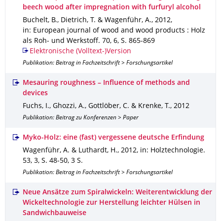
beech wood after impregnation with furfuryl alcohol
Buchelt, B., Dietrich, T. & Wagenführ, A.
,
2012
,
in: European journal of wood and wood products : Holz
als Roh- und Werkstoff
.
70
,
6
,
S. 865-869
Elektronische (Volltext-)Version
Publikation: Beitrag in Fachzeitschrift > Forschungsartikel
Mesauring roughness – Influence of methods and
devices
Fuchs, I., Ghozzi, A., Gottlöber, C. & Krenke, T.
,
2012
Publikation: Beitrag zu Konferenzen > Paper
Myko-Holz: eine (fast) vergessene deutsche Erfindung
Wagenführ, A. & Luthardt, H.
,
2012
,
in: Holztechnologie
.
53
,
3
,
S. 48-50
,
3 S.
Publikation: Beitrag in Fachzeitschrift > Forschungsartikel
Neue Ansätze zum Spiralwickeln: Weiterentwicklung der
Wickeltechnologie zur Herstellung leichter Hülsen in
Sandwichbauweise