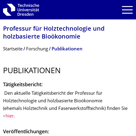
Zur Hauptnavigation springen
Zur Suche springen
Zum Inhalt springen
Professur für Holztechnologie und
holzbasierte Bioökonomie
Breadcrumb-Menü
Startseite
Forschung
Publikationen
PUBLIKATIONEN
Tätigkeitsbericht:
Den aktuelle Tätigkeitsbericht der Professur für
Holztechnologie und holzbasierte Bioökonomie
(ehemals Holztechnik und Faserwerkstofftechnik) finden Sie
hier
.
Veröffentlichungen: