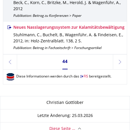
Beck, C., Korn, C., Britzke, M., Herold, J. & Wagenführ, A.
,
2012
Publikation: Beitrag zu Konferenzen > Paper
Neues Nasslagerungssystem zur Kalamitätsbewältigung
Stuhlmann, C., Buchelt, B., Wagenführ, A. & Findeisen, E.
,
2012
,
in: Holz-Zentralblatt
.
138
,
2 S.
Publikation: Beitrag in Fachzeitschrift > Forschungsartikel
Seite 44, aktuell ausgewählt
44
zurück
weite
Diese Informationen werden durch das
FIS
bereitgestellt.
Zu dieser Seite
Christian Gottlöber
Letzte Änderung: 25.03.2026
Diese Seite …