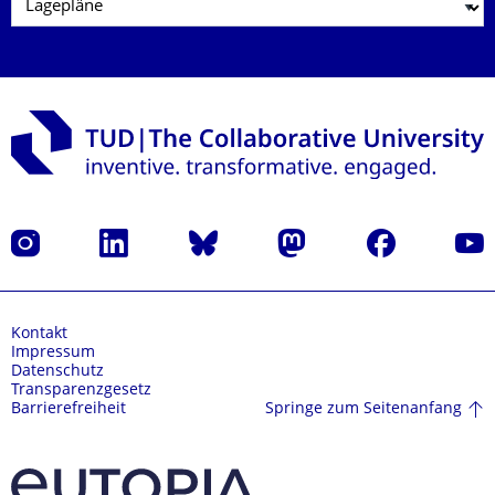
Instagram
LinkedIn
Bluesky
Mastodon
Facebook
Yout
Kontakt
Impressum
Datenschutz
Transparenzgesetz
Springe zum Seitenanfang
Barrierefreiheit