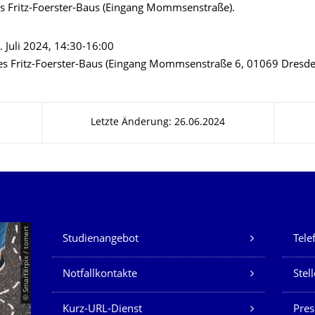
s Fritz-Foerster-Baus (Eingang Mommsenstraße).
. Juli 2024, 14:30-16:00
es Fritz-Foerster-Baus (Eingang Mommsenstraße 6, 01069 Dresde
Letzte Änderung: 26.06.2024
Unsere Dienste
© Smarterpix / tomert
Studienangebot
Tele
Notfallkontakte
Stel
Kurz-URL-Dienst
Pres