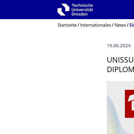
Zur Hauptnavigation springen
Zur Suche springen
Zum Inhalt springen
Breadcrumb-Menü
Startseite
Internationales
News
19.06.2024
UNISSU
DIPLO