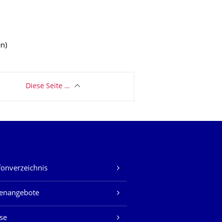
n)
Diese Seite …
fonverzeichnis
lenangebote
se