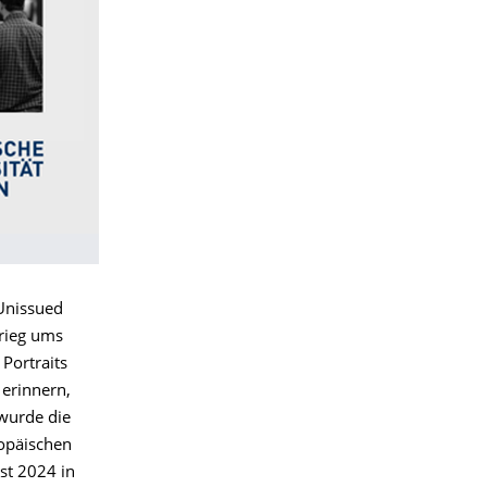
Unissued
krieg ums
Portraits
 erinnern,
 wurde die
ropäischen
st 2024 in