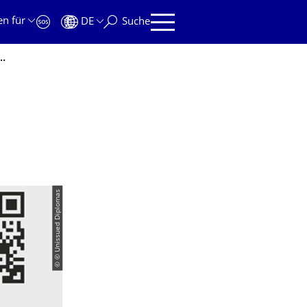
en für
DE
Suche
ischer Studierender, die während der russischen Invasion ums Leben kamen
© © Unissued Diplomas