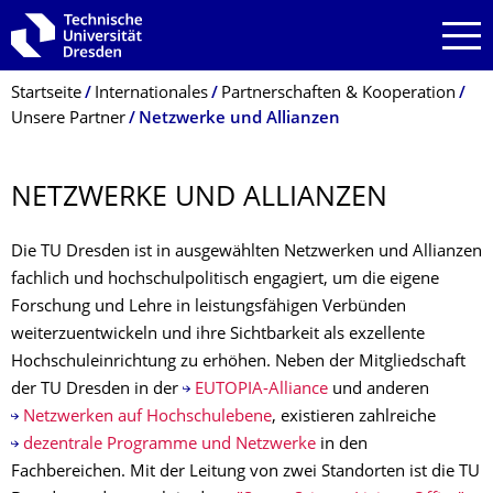
Zur Hauptnavigation springen
Zur Suche springen
Zum Inhalt springen
Breadcrumb-Menü
Startseite
Internationales
Partnerschaften & Kooperation
Unsere Partner
Netzwerke und Allianzen
NETZWERKE UND ALLIANZEN
Die TU Dresden ist in ausgewählten Netzwerken und Allianzen
fachlich und hochschulpolitisch engagiert, um die eigene
Forschung und Lehre in leistungsfähigen Verbünden
weiterzuentwickeln und ihre Sichtbarkeit als exzellente
Hochschuleinrichtung zu erhöhen. Neben der Mitgliedschaft
der TU Dresden in der
EUTOPIA-Alliance
und anderen
Netzwerken auf Hochschulebene
, existieren zahlreiche
dezentrale Programme und Netzwerke
in den
Fachbereichen. Mit der Leitung von zwei Standorten ist die TU