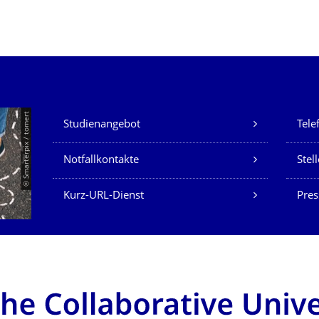
Unsere Dienste
© Smarterpix / tomert
Studienangebot
Tele
Notfallkontakte
Stel
Kurz-URL-Dienst
Pres