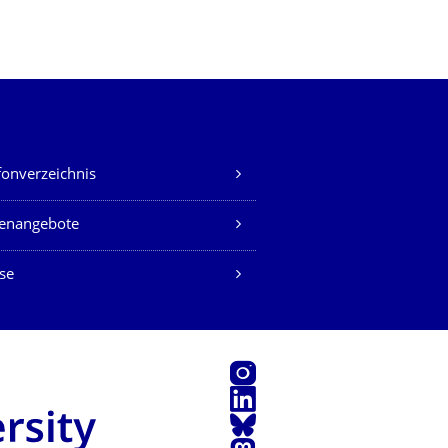
fonverzeichnis
lenangebote
se
Instagram
LinkedIn
Bluesky
Mastodon