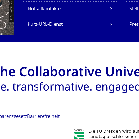
© Smarterpix / tomert
Notfallkontakte
Stel
Kurz-URL-Dienst
Pres
parenzgesetz
Barrierefreiheit
Die TU Dresden wird au
Landtag beschlossenen 