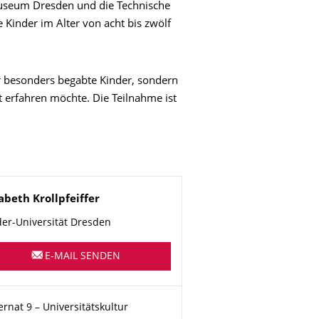
useum Dresden und die Technische
 Kinder im Alter von acht bis zwölf
ür besonders begabte Kinder, sondern
t erfahren möchte. Die Teilnahme ist
me
sabeth
Krollpfeiffer
der-Universität Dresden
E-MAIL SENDEN
anisationsname
rnat 9 – Universitätskultur
rnat 9 – Universitätskultur