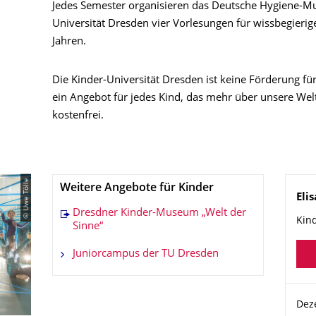
Jedes Semester organisieren das Deutsche Hygiene-M
Universität Dresden vier Vorlesungen für wissbegierige
Jahren.
Die Kinder-Universität Dresden ist keine Förderung f
ein Angebot für jedes Kind, das mehr über unsere Wel
kostenfrei.
© Uwe Tölle
Weitere Angebote für Kinder
Na
Eli
Dresdner Kinder-Museum „Welt der
Kin
Sinne“
Juniorcampus der TU Dresden
Org
Deze
Deze