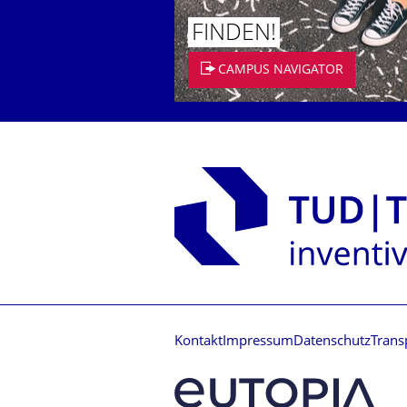
FINDEN!
CAMPUS NAVIGATOR
Kontakt
Impressum
Datenschutz
Trans