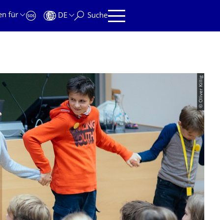
en für
DE
Suche
© Oliver Killig