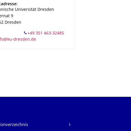
esse
tadresse:
hnische Universität Dresden
ernat 9
62
Dresden
fonverzeichnis