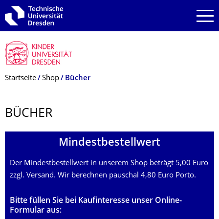
Zur Hauptnavigation springen
Zur Suche springen
Zum Inhalt springen
Breadcrumb-Menü
Startseite
Shop
Bücher
BÜCHER
Mindestbestell­wert
Der Mindestbestellwert in unserem Shop beträgt 5,00 Euro
zzgl. Versand. Wir berechnen pauschal 4,80 Euro Porto.
Bitte füllen Sie bei Kaufinteresse unser Online-
Formular aus: