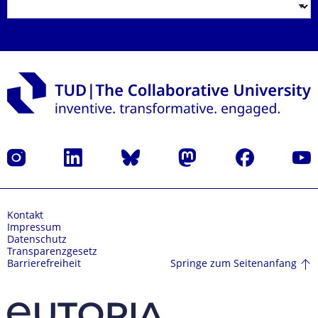
Instagram
LinkedIn
Bluesky
Mastodon
Facebook
Yout
Kontakt
Impressum
Datenschutz
Transparenzgesetz
Springe zum Seitenanfang
Barrierefreiheit