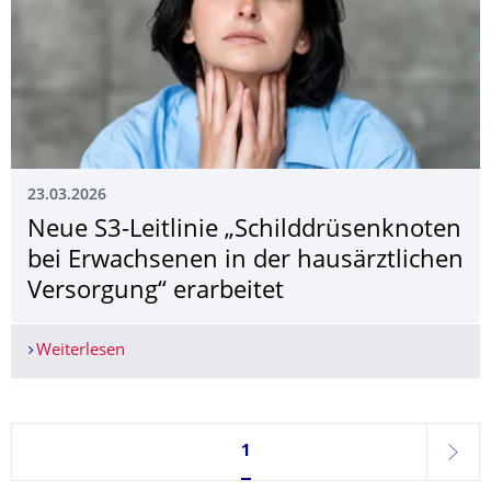
23.03.2026
Neue S3-Leitlinie „Schilddrüsenknoten
bei Erwachsenen in der hausärztlichen
Versorgung“ erarbeitet
Weiterlesen
Neue S3-Leitlinie „Schilddrüsenknoten bei Erwac
Seite 1, aktuell ausgewählt
1
weite