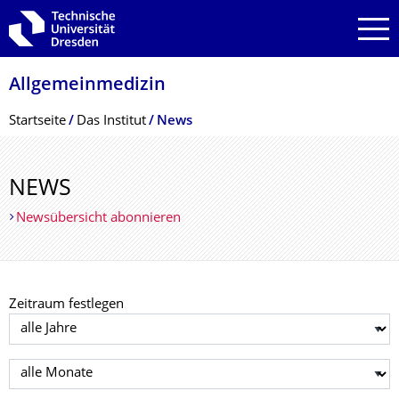
Zur Hauptnavigation springen
Zur Suche springen
Zum Inhalt springen
Allgemeinmedizin
Breadcrumb-Menü
Startseite
Das Institut
News
NEWS
Newsübersicht abonnieren
Zeitraum festlegen
Jahr auswählen
Monat auswählen