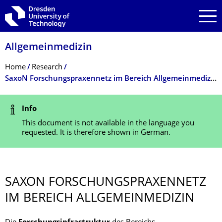
Skip to main navigation
Skip to search
Skip to content
Allgemeinmedizin
Breadcrumb Menu
Home
Research
SaxoN Forschungspraxennetz im Bereich Allgemeinmedizin
Status Message
Info
This document is not available in the language you
requested. It is therefore shown in German.
SAXON FORSCHUNGSPRAX­ENNETZ
IM BEREICH ALLGEMEINMEDIZ­IN