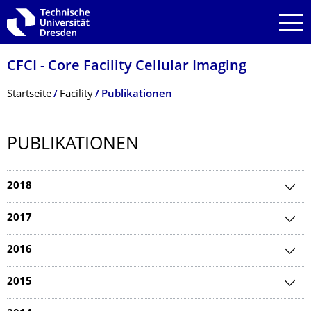
Zur Hauptnavigation springen
Zur Suche springen
Zum Inhalt springen
CFCI - Core Facility Cellular Imaging
Breadcrumb-Menü
Startseite
Facility
Publikationen
PUBLIKATIONEN
2018
2017
2016
2015