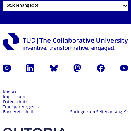
Instagram
LinkedIn
Bluesky
Mastodon
Facebook
Yout
Kontakt
Impressum
Datenschutz
Transparenzgesetz
Springe zum Seitenanfang
Barrierefreiheit