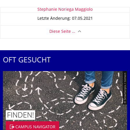
Zu dieser Seite
Stephanie Noriega Maggiolo
Letzte Änderung: 07.05.2021
Diese Seite …
OFT GESUCHT
© Smarterpix / tomert
FINDEN!
CAMPUS NAVIGATOR