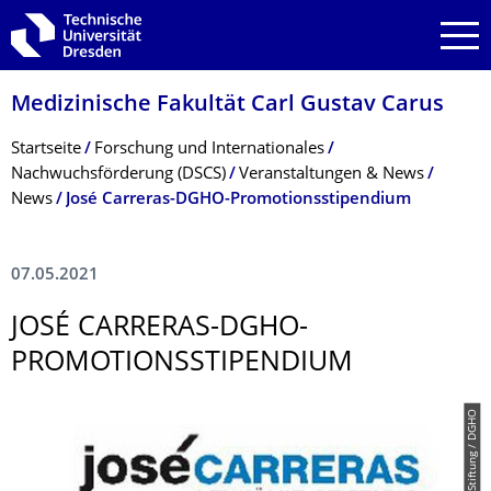
Zur Hauptnavigation springen
Zur Suche springen
Zum Inhalt springen
Medizinische Fakultät Carl Gustav Carus
Breadcrumb-Menü
Startseite
Forschung und Internationales
Nachwuchsförderung (DSCS)
Veranstaltungen & News
News
José Carreras-DGHO-Promotionsstipendium
07.05.2021
JOSÉ CARRERAS-DGHO-
PROMOTIONSSTI­PENDIUM