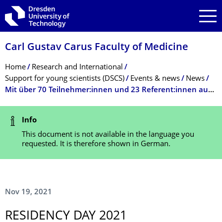
Skip to main navigation
Skip to search
Skip to content
Carl Gustav Carus Faculty of Medicine
Breadcrumb Menu
Home
Research and International
Support for young scientists (DSCS)
Events & news
News
Mit über 70 Teilnehmer:innen und 23 Referent:innen aus 17 Kliniken/Abteilungen der Universitätsmedizin Dresden war der erste Residency Day der Dresden School of Clinical Science (DSCS) ein voller Erfolg!
Status Message
Info
This document is not available in the language you
requested. It is therefore shown in German.
Nov 19, 2021
RESIDENCY DAY 2021