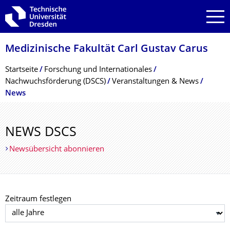
Zur Hauptnavigation springen
Zur Suche springen
Zum Inhalt springen
Medizinische Fakultät Carl Gustav Carus
Breadcrumb-Menü
Startseite
Forschung und Internationales
Nachwuchsförderung (DSCS)
Veranstaltungen & News
News
NEWS DSCS
Newsübersicht abonnieren
Zeitraum festlegen
Jahr auswählen