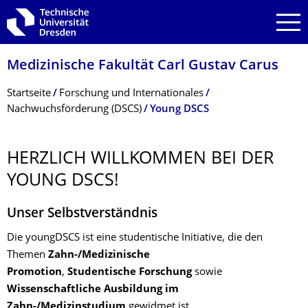
Zur Hauptnavigation springen
Zur Suche springen
Zum Inhalt springen
Medizinische Fakultät Carl Gustav Carus
Breadcrumb-Menü
Startseite
Forschung und Internationales
Nachwuchsförderung (DSCS)
Young DSCS
HERZLICH WILLKOMMEN BEI DER
YOUNG DSCS!
Unser Selbstverständnis
Die youngDSCS ist eine studentische Initiative, die den
Themen
Zahn-/Medizinische
Promotion
,
Studentische Forschung
sowie
Wissenschaftliche Ausbildung im
Zahn-/Medizinstudium
gewidmet ist.