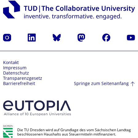
Instagram
LinkedIn
Bluesky
Mastodon
Facebook
Yout
Kontakt
Impressum
Datenschutz
Transparenzgesetz
Springe zum Seitenanfang
Barrierefreiheit
Die TU Dresden wird auf Grundlage des vom Sächsischen Landtag
beschlossenen Haushalts aus Steuermitteln mitfinanziert.