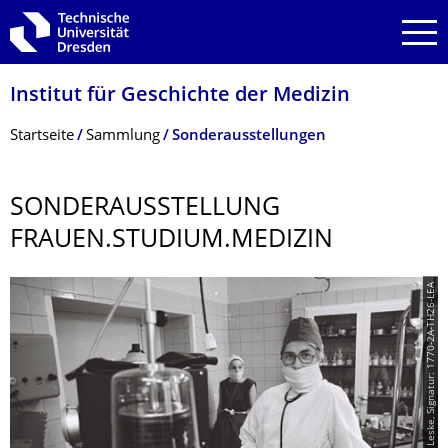
Zur Hauptnavigation springen
Zur Suche springen
Zum Inhalt springen
Institut für Geschichte der Medizin
Breadcrumb-Menü
Startseite
Sammlung
Sonderausstellungen
SONDERAUSSTEL­LUNG
FRAUEN.STUDIUM.MEDIZIN
© BStA, Fotograf: Peter Leske, Signatur: 1770-2A-TH26-LEA