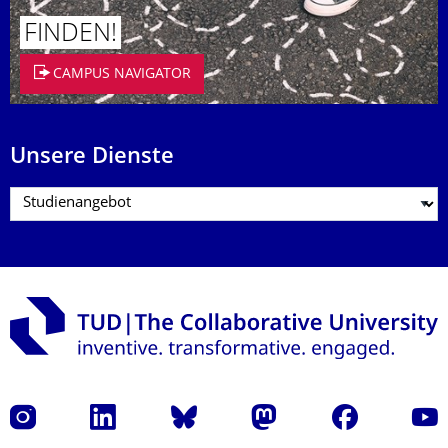
FINDEN!
CAMPUS NAVIGATOR
Unsere Dienste
Instagram
LinkedIn
Bluesky
Mastodon
Facebook
Yout