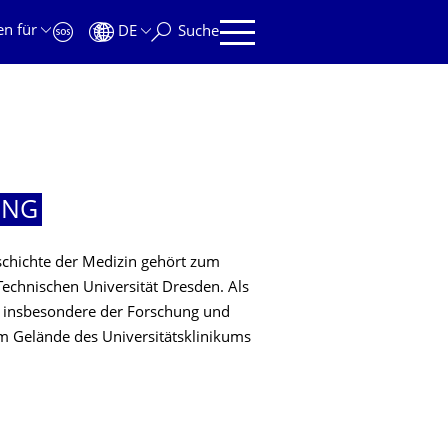
en für
DE
Suche
UNG
schichte der Medizin gehört zum
chnischen Universität Dresden. Als
e insbesondere der Forschung und
em Gelände des Universitätsklinikums
UNG