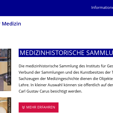
Information
r Medizin
© TU Dresden, Saskia Metan
MEDIZINHISTORI­SCHE SAMML
Die medizinhistorische Sammlung des Instituts für Ge
Verbund der Sammlungen und des Kunstbesitzes der Te
Sachzeugen der Medizingeschichte dienen die Objekt
Lehre. In kleiner Auswahl können sie öffentlich auf d
Carl Gustav Carus besichtigt werden.
MEHR ERFAHREN
MEDIZINHISTORISCHE SAMML