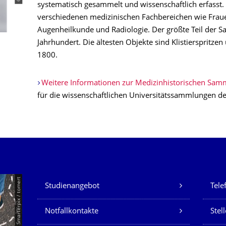
systematisch gesammelt und wissenschaftlich erfasst.
verschiedenen medizinischen Fachbereichen wie Frauen
Augenheilkunde und Radiologie. Der größte Teil der
Jahrhundert. Die ältesten Objekte sind Klistierspritz
1800.
Weitere Informationen zur Medizinhistorischen Sa
für die wissenschaftlichen Universitätssammlungen d
Unsere Dienste
© Smarterpix / tomert
Studienangebot
Tele
Notfallkontakte
Stel