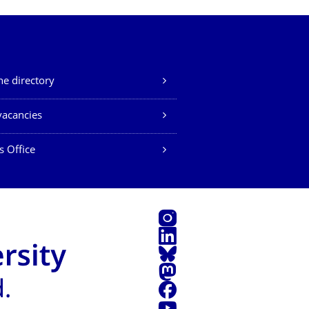
e directory
vacancies
s Office
Instagram
LinkedIn
Bluesky
Mastodon
Facebook
YouTube