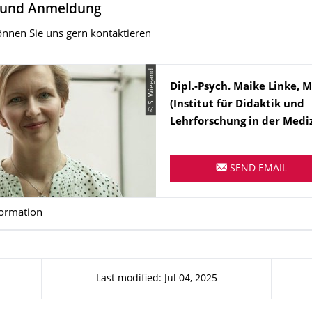
 und Anmeldung
önnen Sie uns gern kontaktieren
© S. Wiegand
Name
Dipl.-Psych. Maike Linke, 
(Institut für Didaktik und
Lehrforschung in der Mediz
SEND EMAIL
formation
Last modified: Jul 04, 2025