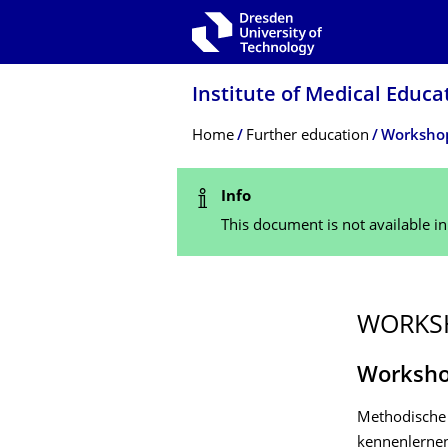
Skip to main navigation
Skip to search
Skip to content
Institute of Medical Educa
Breadcrumb Menu
Home
Further education
Worksho
Status Message
Info
This document is not available i
WORKS
Worksho
Methodische
kennenlernen