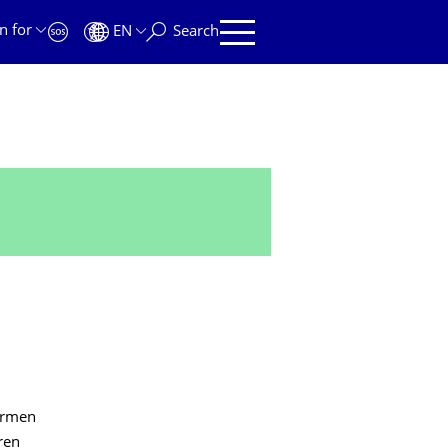
n for
EN
Search
ormen
ren