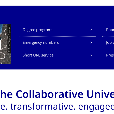
Our Services
© Smarterpix / tomert
Degree programs
Phon
Emergency numbers
Job 
Short URL service
Pres