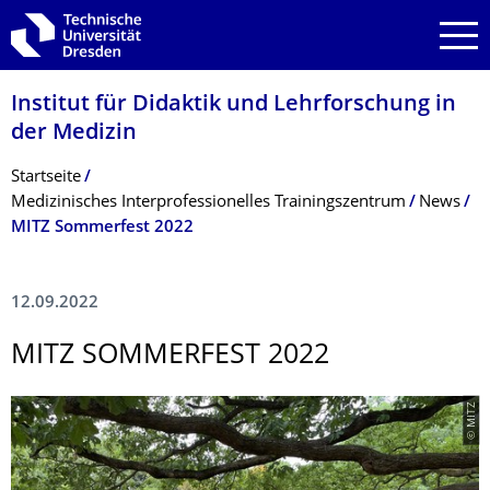
Zur Hauptnavigation springen
Zur Suche springen
Zum Inhalt springen
Institut für Didaktik und Lehrforschung in
der Medizin
Breadcrumb-Menü
Startseite
Medizinisches Interprofessionelles Trainingszentrum
News
MITZ Sommerfest 2022
12.09.2022
MITZ SOMMERFEST 2022
© MITZ