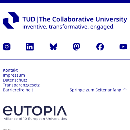
Instagram
LinkedIn
Bluesky
Mastodon
Facebook
Yout
Kontakt
Impressum
Datenschutz
Transparenzgesetz
Springe zum Seitenanfang
Barrierefreiheit