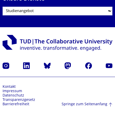
Instagram
LinkedIn
Bluesky
Mastodon
Facebook
Yout
Kontakt
Impressum
Datenschutz
Transparenzgesetz
Springe zum Seitenanfang
Barrierefreiheit