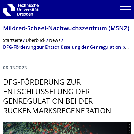
Zur Hauptnavigation springen
Zur Suche springen
Zum Inhalt springen
Mildred-Scheel-Nachwuchszentrum (MSNZ)
Breadcrumb-Menü
Startseite
Überblick
News
DFG-Förderung zur Entschlüsselung der Genregulation bei der Rückenmarksregeneration
08.03.2023
DFG-FÖRDERUNG ZUR
ENTSCHLÜSSELUNG DER
GENREGULATION BEI DER
RÜCKENMARKSRE­GENERATION