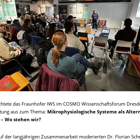
chtete das Fraunhofer IWS im COSMO Wissenschaftsforum Dresd
ltung aus zum Thema:
Mikrophysiologische Systeme als Alter
 – Wo stehen wir?
f der langjährigen Zusammenarbeit moderierten Dr. Florian Sc