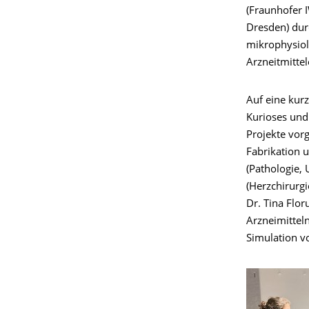
(Fraunhofer I
Dresden) dur
mikrophysiol
Arzneitmitte
Auf eine kur
Kurioses und
Projekte vorg
Fabrikation 
(Pathologie, 
(Herzchirurg
Dr. Tina Flor
Arzneimitteln
Simulation v