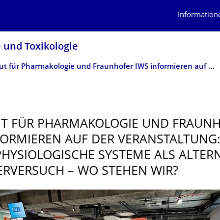
Information
e und Toxikologie
­Institut für Pharmakologie und Fraunhofer IWS informieren auf der Veranstaltung: Mikrophysiologische Systeme als Alternative zum Tierversuch – Wo stehen wir?
TUT FÜR PHARMAKOLOGIE UND FRAUN
FORMIEREN AUF DER VERANSTALTUNG
HYSIOLO­GISCHE SYSTEME ALS ALTER
ERVERSUCH – WO STEHEN WIR?