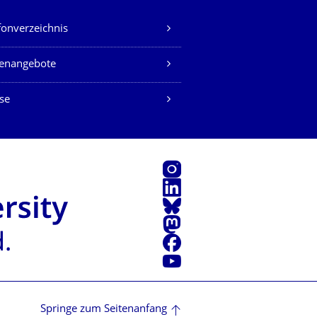
fonverzeichnis
lenangebote
se
Instagram
LinkedIn
Bluesky
Mastodon
Facebook
Youtube
Springe zum Seitenanfang