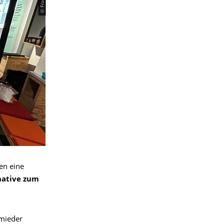
en eine
native zum
hmieder