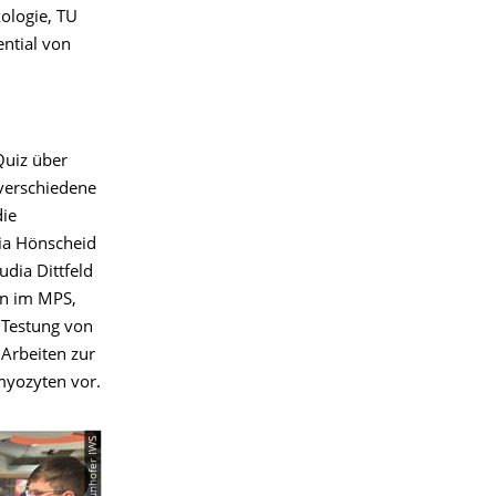
ologie, TU
ntial von
Quiz über
verschiedene
die
ia Hönscheid
dia Dittfeld
en im MPS,
 Testung von
 Arbeiten zur
myozyten vor.
© Fraunhofer IWS