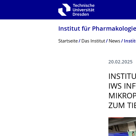
Zur Hauptnavigation springen
Zur Suche springen
Zum Inhalt springen
Institut für Pharmakologi
Breadcrumb-Menü
Startseite
Das Institut
News
20.02.2025
­INSTI
IWS IN
MIKROP
ZUM TI