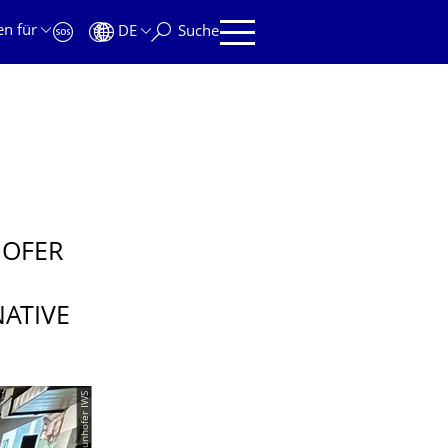
en für
DE
Suche
HOFER
:
NATIVE
© Fraunhofer IWS