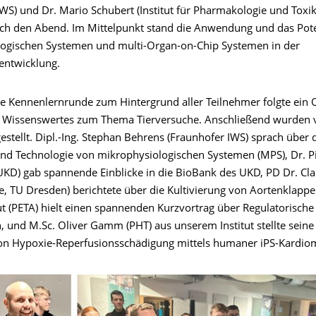
WS) und Dr. Mario Schubert (Institut für Pharmakologie und Toxik
ch den Abend. Im Mittelpunkt stand die Anwendung und das Pote
ogischen Systemen und multi-Organ-on-Chip Systemen in der
lentwicklung.
ze Kennenlernrunde zum Hintergrund aller Teilnehmer folgte ein 
 Wissenswertes zum Thema Tierversuche. Anschließend wurden 
estellt. Dipl.-Ing. Stephan Behrens (Fraunhofer IWS) sprach über 
und Technologie von mikrophysiologischen Systemen (MPS), Dr. P
UKD) gab spannende Einblicke in die BioBank des UKD, PD Dr. Clau
ie, TU Dresden) berichtete über die Kultivierung von Aortenklapp
ut (PETA) hielt einen spannenden Kurzvortrag über Regulatorische
, und M.Sc. Oliver Gamm (PHT) aus unserem Institut stellte seine
on Hypoxie-Reperfusionsschädigung mittels humaner iPS-Kardio