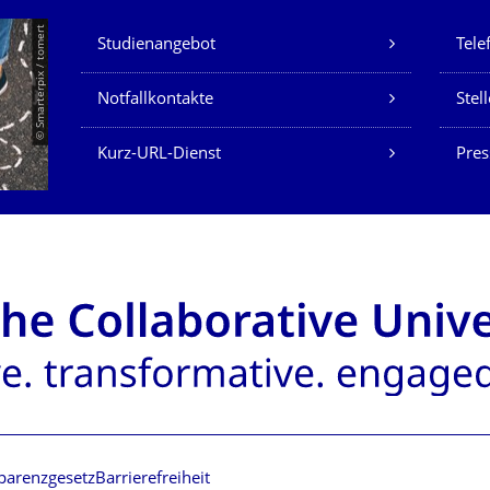
Unsere Dienste
© Smarterpix / tomert
Studienangebot
Tele
Notfallkontakte
Stel
Kurz-URL-Dienst
Pres
parenzgesetz
Barrierefreiheit