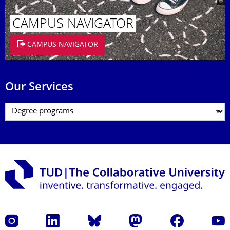
CAMPUS NAVIGATOR
CAMPUS NAVIGATOR
Our Services
Instagram
LinkedIn
Bluesky
Mastodon
Facebook
YouT