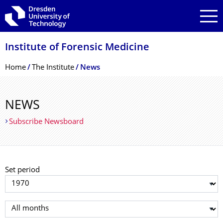
Skip to main navigation
Skip to search
Skip to content
Institute of Forensic Medicine
Breadcrumb Menu
Home
The Institute
News
NEWS
Subscribe Newsboard
Set period
Select year
Select month