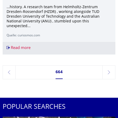
...history. A research team from Helmholtz-Zentrum
Dresden-Rossendorf (HZDR) , working alongside TUD
Dresden University of Technology and the Australian
National University (ANU) , stumbled upon this
unexpected...
Quelle: curiosmos.com
Read more
Scientists Have Identified an Anomaly Deep Ben
Currently on page 664
664
previous
next
POPULAR SEARCHES