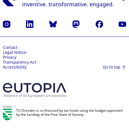
Instagram
LinkedIn
Bluesky
Mastodon
Facebook
YouT
Contact
Legal Notice
Privacy
Transparency Act
Go to top
Accessibility
TU Dresden is co-financed by tax funds using the budget approved
by the Landtag of the Free State of Saxony.