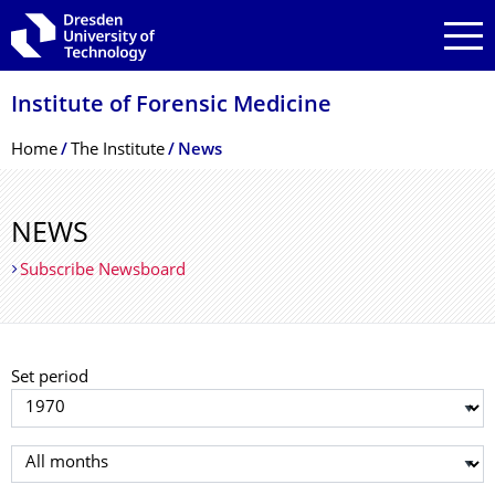
Skip to main navigation
Skip to search
Skip to content
Institute of Forensic Medicine
Breadcrumb Menu
Home
The Institute
News
NEWS
Subscribe Newsboard
Set period
Select year
Select month