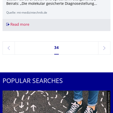
Beirats: „Die molekular gesicherte Diagnosestellung...
Quelle: mt-medizintechnik.de
Read more
genomDE erreicht wichtigen Meilenstein
Currently on page 34
34
previous
next
POPULAR SEARCHES
© Smarterpix / tomert