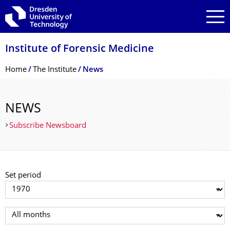
Skip to main navigation
Skip to search
Skip to content
Institute of Forensic Medicine
Breadcrumb Menu
Home
The Institute
News
NEWS
Subscribe Newsboard
Set period
Select year
Select month