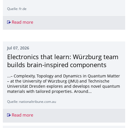
Quelle: fr.de
Read more
Unerträgliche Hitze im Haus: Welcher Fehler b
Jul 07, 2026
Electronics that learn: Würzburg team
builds brain-inspired components
...– Complexity, Topology and Dynamics in Quantum Matter
– at the University of Würzburg (JMU) and Technische
Universität Dresden explores and develops novel quantum
materials with tailored properties. Around...
Quelle: nationaltribune.com.au
Read more
Electronics that learn: Würzburg team builds b