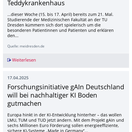
Teddykrankenhaus
...dieser Woche (15. bis 17. April) bereits zum 21. Mal.
Studierende der Medizinischen Fakultät an der TU
Dresden kümmern sich dort spielerisch um die
besonderen Patientinnen und Patienten und erklären
den...
Quelle: meidresden.de
Weiterlesen
Neue Runde im Dresdner Teddykrankenhaus
17.04.2025
Forschungsinitia­tive gAIn Deutschland
will bei nachhaltiger KI Boden
gutmachen
Europa hinkt in der KI-Entwicklung hinterher – das wollen
LMU, TUM und TUD jetzt ändern. Mit dem Projekt gAIn und
sechs Millionen Euro Förderung sollen energieeffiziente,
sichere KI-Systeme „Made in Germany“...