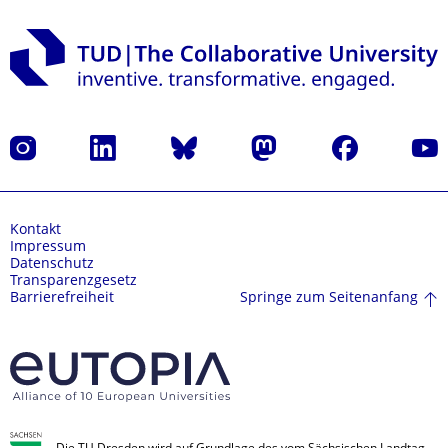
Instagram
LinkedIn
Bluesky
Mastodon
Facebook
Yout
Kontakt
Impressum
Datenschutz
Transparenzgesetz
Springe zum Seitenanfang
Barrierefreiheit