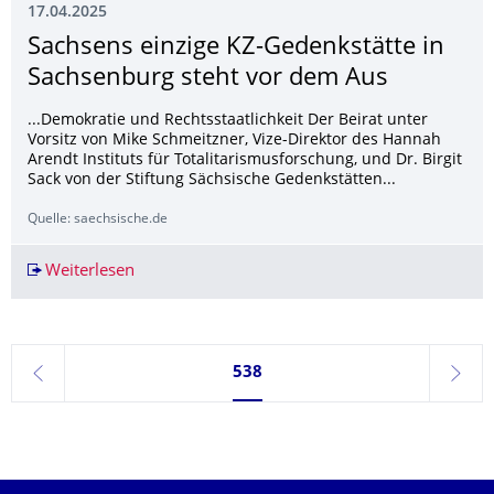
17.04.2025
Sachsens einzige KZ-Gedenkstätte in
Sachsenburg steht vor dem Aus
...Demokratie und Rechtsstaatlichkeit Der Beirat unter
Vorsitz von Mike Schmeitzner, Vize-Direktor des Hannah
Arendt Instituts für Totalitarismusforschung, und Dr. Birgit
Sack von der Stiftung Sächsische Gedenkstätten...
Quelle: saechsische.de
Weiterlesen
Sachsens einzige KZ-Gedenkstätte in Sachsenb
Seite 538, aktuell ausgewählt
538
zurück
weite