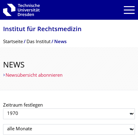
Zur Hauptnavigation springen
Zur Suche springen
Zum Inhalt springen
Institut für Rechtsmedizin
Breadcrumb-Menü
Startseite
Das Institut
News
NEWS
Newsübersicht abonnieren
Zeitraum festlegen
Jahr auswählen
Monat auswählen