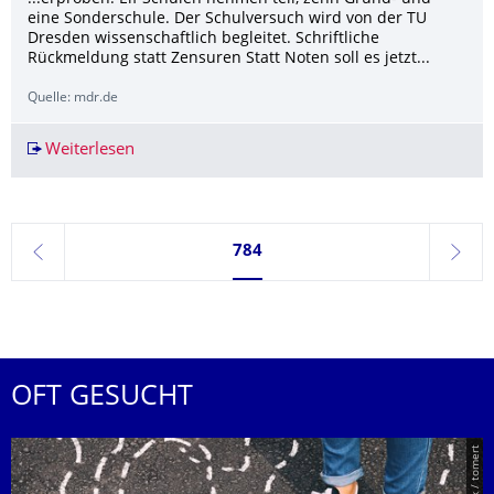
eine Sonderschule. Der Schulversuch wird von der TU
Dresden wissenschaftlich begleitet. Schriftliche
Rückmeldung statt Zensuren Statt Noten soll es jetzt...
Quelle: mdr.de
Weiterlesen
Verzicht auf Noten – ein Erfolgsmodell?
Seite 784, aktuell ausgewählt
784
zurück
weite
OFT GESUCHT