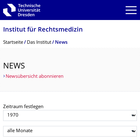
Zur Hauptnavigation springen
Zur Suche springen
Zum Inhalt springen
Institut für Rechtsmedizin
Breadcrumb-Menü
Startseite
Das Institut
News
NEWS
Newsübersicht abonnieren
Zeitraum festlegen
Jahr auswählen
Monat auswählen