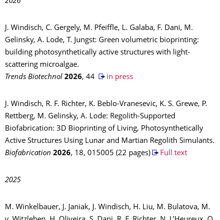
2026
J. Windisch, C. Gergely, M. Pfeiffle, L. Galaba, F. Dani, M.
Gelinsky, A. Lode, T. Jungst: Green volumetric bioprinting:
building photosynthetically active structures with light-
scattering microalgae.
Trends Biotechnol
2026
, 44
in press
J. Windisch, R. F. Richter, K. Beblo-Vranesevic, K. S. Grewe, P.
Rettberg, M. Gelinsky, A. Lode: Regolith-Supported
Biofabrication: 3D Bioprinting of Living, Photosynthetically
Active Structures Using Lunar and Martian Regolith Simulants.
Biofabrication
2026
, 18, 015005 (22 pages)
Full text
2025
M. Winkelbauer, J. Janiak, J. Windisch, H. Liu, M. Bulatova, M.
v. Witzleben, H. Oliveira, S. Dani, R. F. Richter, N. L’Heureux, O.