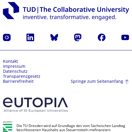
Instagram
LinkedIn
Bluesky
Mastodon
Facebook
Yout
Kontakt
Impressum
Datenschutz
Transparenzgesetz
Springe zum Seitenanfang
Barrierefreiheit
Die TU Dresden wird auf Grundlage des vom Sächsischen Landtag
beschlossenen Haushalts aus Steuermitteln mitfinanziert.