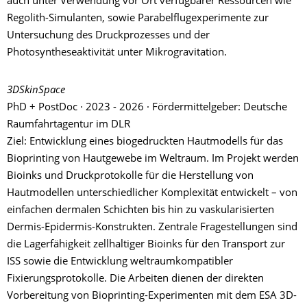
auch unter Verwendung vor Ort verfügbarer Ressourcen wie
Regolith-Simulanten, sowie Parabelflugexperimente zur
Untersuchung des Druckprozesses und der
Photosyntheseaktivität unter Mikrogravitation.
3DSkinSpace
PhD + PostDoc · 2023 - 2026 · Fördermittelgeber: Deutsche
Raumfahrtagentur im DLR
Ziel: Entwicklung eines biogedruckten Hautmodells für das
Bioprinting von Hautgewebe im Weltraum. Im Projekt werden
Bioinks und Druckprotokolle für die Herstellung von
Hautmodellen unterschiedlicher Komplexität entwickelt – von
einfachen dermalen Schichten bis hin zu vaskularisierten
Dermis-Epidermis-Konstrukten. Zentrale Fragestellungen sind
die Lagerfähigkeit zellhaltiger Bioinks für den Transport zur
ISS sowie die Entwicklung weltraumkompatibler
Fixierungsprotokolle. Die Arbeiten dienen der direkten
Vorbereitung von Bioprinting-Experimenten mit dem ESA 3D-