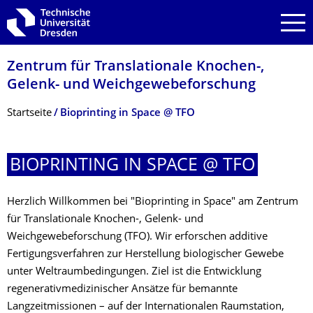
Zur Hauptnavigation springen
Zur Suche springen
Zum Inhalt springen
Zentrum für Translationale Knochen-,
Gelenk- und Weichgewebefor­schung
Breadcrumb-Menü
Startseite
Bioprinting in Space @ TFO
BIOPRINTING IN SPACE @ TFO
Herzlich Willkommen bei "Bioprinting in Space" am Zentrum
für Translationale Knochen-, Gelenk- und
Weichgewebeforschung (TFO). Wir erforschen additive
Fertigungsverfahren zur Herstellung biologischer Gewebe
unter Weltraumbedingungen. Ziel ist die Entwicklung
regenerativmedizinischer Ansätze für bemannte
Langzeitmissionen – auf der Internationalen Raumstation,