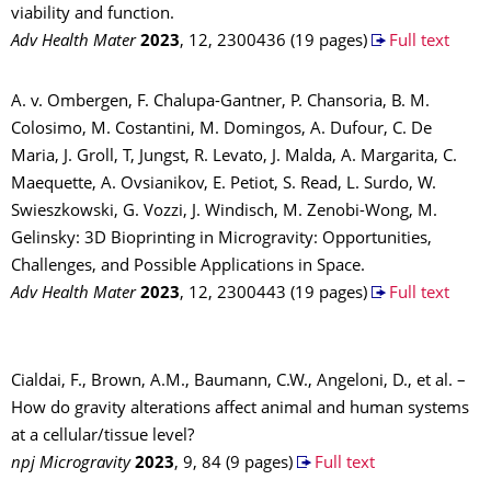
viability and function.
Adv Health Mater
2023
, 12, 2300436 (19 pages)
Full text
A. v. Ombergen, F. Chalupa-Gantner, P. Chansoria, B. M.
Colosimo, M. Costantini, M. Domingos, A. Dufour, C. De
Maria, J. Groll, T, Jungst, R. Levato, J. Malda, A. Margarita, C.
Maequette, A. Ovsianikov, E. Petiot, S. Read, L. Surdo, W.
Swieszkowski, G. Vozzi, J. Windisch, M. Zenobi-Wong, M.
Gelinsky: 3D Bioprinting in Microgravity: Opportunities,
Challenges, and Possible Applications in Space.
Adv Health Mater
2023
, 12, 2300443 (19 pages)
Full text
Cialdai, F., Brown, A.M., Baumann, C.W., Angeloni, D., et al. –
How do gravity alterations affect animal and human systems
at a cellular/tissue level?
npj Microgravity
2023
, 9, 84 (9 pages)
Full text