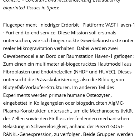
COMETS – Co-culture and Mechanosensing Evaluation of
bioprinted Tissues in Space
Flugexperiment · niedriger Erdorbit · Plattform: VAST Haven-1
· Yuri end-to-end service: Diese Mission soll erstmals
untersuchen, wie sich biogedruckte Gewebekonstrukte unter
realer Mikrogravitation verhalten. Dabei werden zwei
Gewebemodelle an Bord der Raumstation Haven-1 geflogen:
Zum einen ein multimaterial-biogedrucktes Hautmodell aus
Fibroblasten und Endothelzellen (NHDF und HUVEC). Dieses
untersucht die Prävaskularisierung, also die Bildung von
Blutgefäß-Vorläufer-Strukturen. Im anderen Teil des
Experiments werden primäre humane Osteozyten,
eingebettet in Kollagengelen oder biogedruckten AlgMC-
Plasma-Konstrukten untersucht, um die Mechanosensitivität
der Zellen sowie den Einfluss der fehlenden mechanischen
Belastung in Schwerelosigkeit, anhand der Piezo1-SOST-
RANKL-Genexpression, zu verfolgen. Beide Gruppen werden