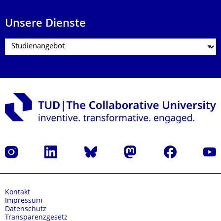
Unsere Dienste
Instagram
LinkedIn
Bluesky
Mastodon
Facebook
Yout
Kontakt
Impressum
Datenschutz
Transparenzgesetz