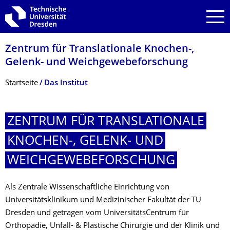
Zur Hauptnavigation springen
Zur Suche springen
Zum Inhalt springen
Zentrum für Translationale Knochen-,
Gelenk- und Weichgewebefor­schung
Breadcrumb-Menü
Startseite
Das Institut
ZENTRUM FÜR TRANSLATIONALE
KNOCHEN-, GELENK- UND
WEICHGEWEBEFOR­SCHUNG
Als Zentrale Wissenschaftliche Einrichtung von
Universitätsklinikum und Medizinischer Fakultät der TU
Dresden und getragen vom UniversitätsCentrum für
Orthopädie, Unfall- & Plastische Chirurgie und der Klinik und