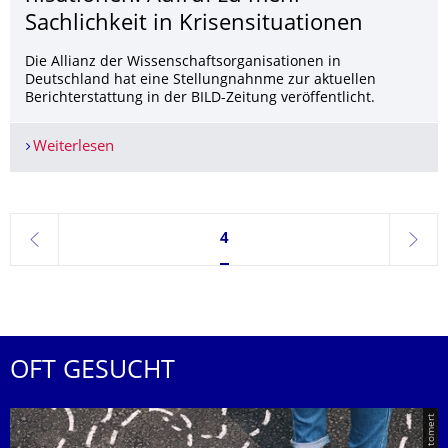
Sachlichkeit in Krisensituationen
Die Allianz der Wissenschaftsorganisationen in
Deutschland hat eine Stellungnahnme zur aktuellen
Berichterstattung in der BILD-Zeitung veröffentlicht.
Weiterlesen
Allianz der Wissenschaftsorganisationen: Aufruf 
Seite 4, aktuell ausgewählt
4
zurück
weite
OFT GESUCHT