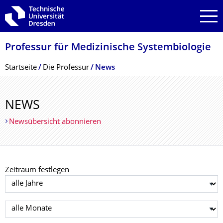
Zur Hauptnavigation springen
Zur Suche springen
Zum Inhalt springen
Professur für Medizinische Systembiologie
Breadcrumb-Menü
Startseite
Die Professur
News
NEWS
Newsübersicht abonnieren
Zeitraum festlegen
Jahr auswählen
Monat auswählen