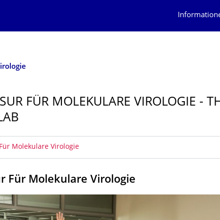
Information
irologie
SUR FÜR MOLEKULARE VIROLOGIE - T
LAB
erzeichnis
Für Molekulare Virologie
r Für Molekulare Virologie