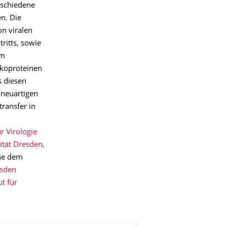
rschiedene
en. Die
on viralen
ritts, sowie
em
ykoproteinen
s diesen
 neuartigen
ransfer in
ür Virologie
ität Dresden
.
ahe dem
esden
ut für