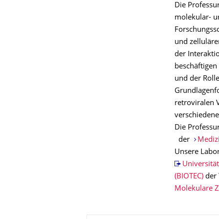
Die Professur
molekular- un
Forschungssc
und zellulär
der Interak
beschäftigen
und der Rolle
Grundlagenfo
retroviralen 
verschiedene
Die Professur
der
Medizi
Unsere Labor
Universitä
(BIOTEC)
der 
Molekulare Z