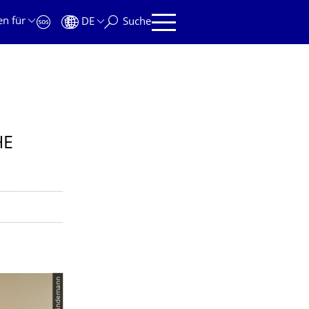
en für
DE
Suche
HE
© Dirk Lindemann