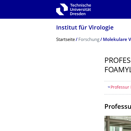
Zur Hauptnavigation springen
Zur Suche springen
Zum Inhalt springen
Institut für Virologie
Breadcrumb-Menü
Startseite
Forschung
Molekulare V
PROFES
FOAMY
Inhaltsv
Professur 
Professu