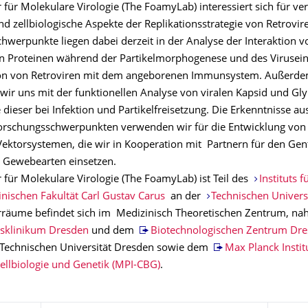
 für Molekulare Virologie (The FoamyLab) interessiert sich für ve
d zellbiologische Aspekte der Replikationsstrategie von Retrovir
hwerpunkte liegen dabei derzeit in der Analyse der Interaktion v
en Proteinen während der Partikelmorphogenese und des Viruseint
tion von Retroviren mit dem angeborenen Immunsystem. Außerd
 wir uns mit der funktionellen Analyse von viralen Kapsid und Gl
 dieser bei Infektion und Partikelfreisetzung. Die Erkenntnisse au
rschungsschwerpunkten verwenden wir für die Entwicklung von
Vektorsystemen, die wir in Kooperation mit Partnern für den Gent
 Gewebearten einsetzen.
 für Molekulare Virologie (The FoamyLab) ist Teil des
Instituts f
nischen Fakultät Carl Gustav Carus
an der
Technischen Univers
räume befindet sich im Medizinisch Theoretischen Zentrum, n
tsklinikum Dresden
und dem
Biotechnologischen Zentrum Dr
Technischen Universität Dresden sowie dem
Max Planck Instit
ellbiologie und Genetik (MPI-CBG)
.