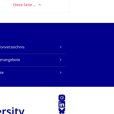
Diese Seite …
fonverzeichnis
lenangebote
se
Instagram
LinkedIn
Bluesky