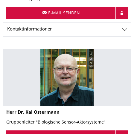
E-MAIL SENDEN
Kontaktinformationen
© M. Michel
Name
Herr
Dr.
Kai
Ostermann
Gruppenleiter "Biologische Sensor-Aktorsysteme"