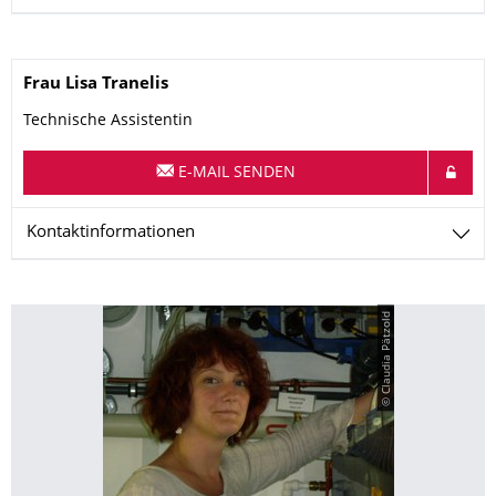
Name
Frau
Lisa
Tranelis
Technische Assistentin
E-MAIL SENDEN
Kontaktinformationen
© Claudia Pätzold