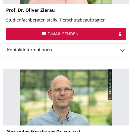
Name
Prof. Dr.
Oliver
Zierau
Studienfachberater, stellv. Tierschutzbeauftragter
E-MAIL SENDEN
Kontaktinformationen
© TUD/Kretzschmar
Name