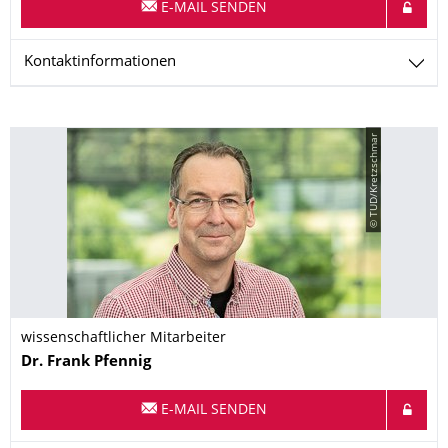
E-MAIL SENDEN
Kontaktinformationen
© TUD/Kretzschmar
wissenschaftlicher Mitarbeiter
Name
Dr.
Frank
Pfennig
E-MAIL SENDEN