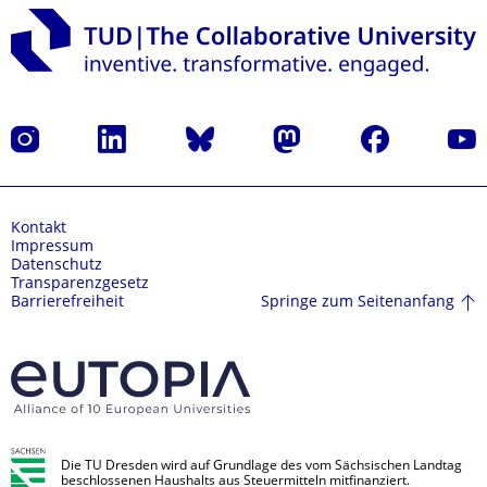
Instagram
LinkedIn
Bluesky
Mastodon
Facebook
Yout
Kontakt
Impressum
Datenschutz
Transparenzgesetz
Springe zum Seitenanfang
Barrierefreiheit
Die TU Dresden wird auf Grundlage des vom Sächsischen Landtag
beschlossenen Haushalts aus Steuermitteln mitfinanziert.