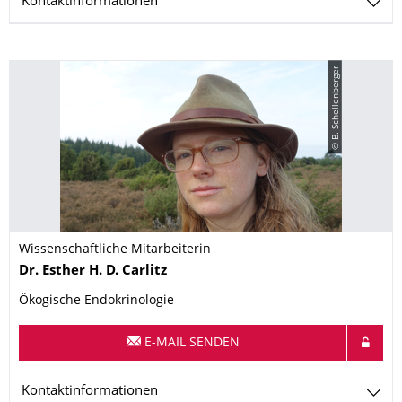
Kontaktinformationen
© B. Schellenberger
Wissenschaftliche Mitarbeiterin
Name
Dr.
Esther H. D.
Carlitz
Ökogische Endokrinologie
E-MAIL SENDEN
Kontaktinformationen