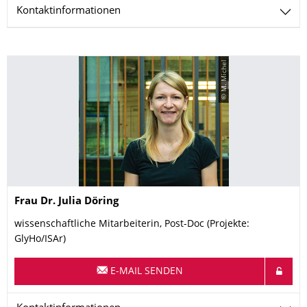
Kontaktinformationen
© M. Michel
Name
Frau
Dr.
Julia
Döring
wissenschaftliche Mitarbeiterin, Post-Doc (Projekte:
GlyHo/ISAr)
E-MAIL SENDEN