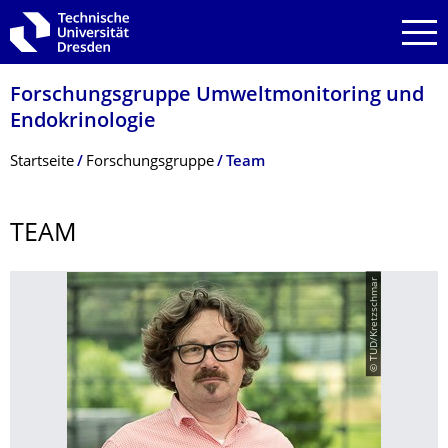
Zur Hauptnavigation springen
Zur Suche springen
Zum Inhalt springen
Forschungsgruppe Umweltmonitoring und
Endokrinologie
Breadcrumb-Menü
Startseite
Forschungsgruppe
Team
TEAM
© TUD/Kretzschmar